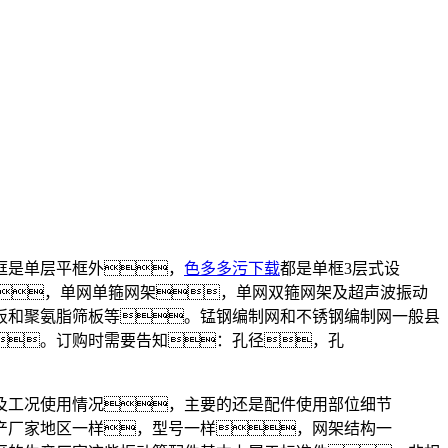
框是单层平框外，
色多多污下载
都是单框3层式设
，单网单箍网架，单网双箍网架及超声波振动
板和聚氨脂筛板等。锰钢编制网和不锈钢编制网一般县
。订购时需要告知：孔径，孔
工况使用情况，主要的还是配件使用部位细节
产厂家地区一样，型号一样，网架结构一