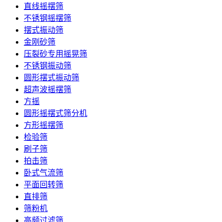
直线摇摆筛
不锈钢摇摆筛
摆式振动筛
金刚砂筛
压裂砂专用摇晃筛
不锈钢振动筛
圆形摆式振动筛
超声波摇摆筛
方摇
圆形摇摆式筛分机
方形摇摆筛
检验筛
刷子筛
拍击筛
卧式气流筛
平面回转筛
直排筛
筛粉机
高频过滤筛