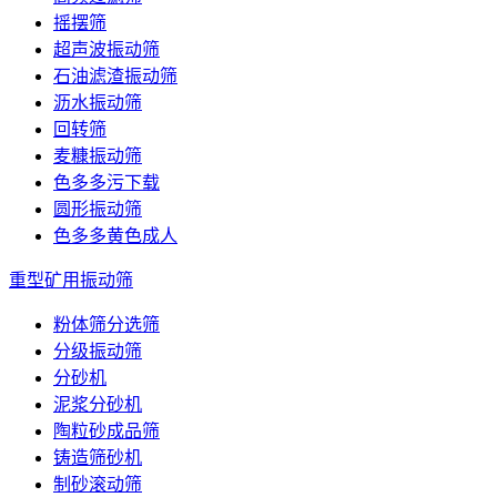
摇摆筛
超声波振动筛
石油滤渣振动筛
沥水振动筛
回转筛
麦糠振动筛
色多多污下载
圆形振动筛
色多多黄色成人
重型矿用振动筛
粉体筛分选筛
分级振动筛
分砂机
泥浆分砂机
陶粒砂成品筛
铸造筛砂机
制砂滚动筛