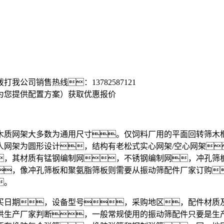
拨打我公司销售热线：
13782587121
为您提供配置方案）
获取优惠报价
质网架大多数为通用尺寸。仅饲料厂用的平面回转筛木
人网架为圆形设计，结构有老松式实心网架/空心网架
，其材质有锰钢编制网，不锈钢编制网，冲孔筛
，像冲孔筛板和聚氨脂筛板则需要从振动筛配件厂家订购
。
日期，设备型号，采购地区，配件材质及
供生产厂家判断，一般常规使用的振动筛配件只要是生