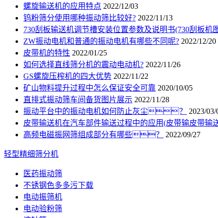
螺旋输送机的应用特点
2022/12/03
钨粉筛分使用哪种振动筛比较好?
2022/11/13
730刮板输送机调节槽安装位置参数及说明书(730刮板机图
ZW振动电机和普通的振动电机有哪些不同呢?
2022/12/20
皮带机的特性
2022/01/25
如何选择直线筛分机的震动电动机?
2022/11/26
GS螺旋压榨机的四大优势
2022/11/22
矿山物料提升过程中怎么保证安全可靠
2020/10/05
直排式振动筛车间备货图片展示
2022/11/28
振动平台中的振动电机如何防止灰尘？
2023/03/
皮带输送机在汽车部件输送过程中的应用(皮带输皮带输送
高频电磁振网筛组成部分有哪些？
2022/09/27
轻型精细筛分机
医药振动筛
不锈钢色多多污下载
电动振筛机
电动验粉筛