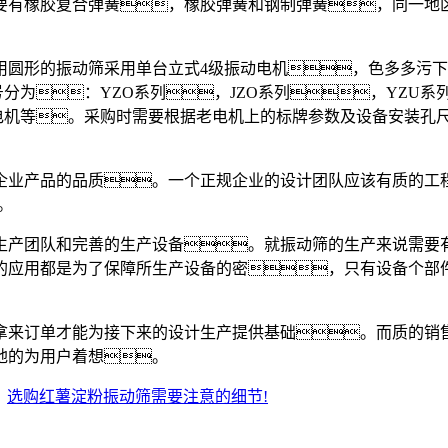
要有橡胶复合弹簧，橡胶弹簧和钢制弹簧，同一地
形的振动筛采用单台立式4级振动电机，色多多污下载
为：YZO系列，JZO系列，YZU系列
动电机等。采购时需要根据老电机上的标牌参数及设备安装孔
。
业产品的品质。一个正规企业的设计团队应该有质的工程
。
产团队和完善的生产设备。就振动筛的生产来说需要有
的应用都是为了保障所生产设备的密，只有设备个部
来订单才能为接下来的设计生产提供基础。而质的销售
地的为用户着想。
：
选购红薯淀粉振动筛需要注意的细节!