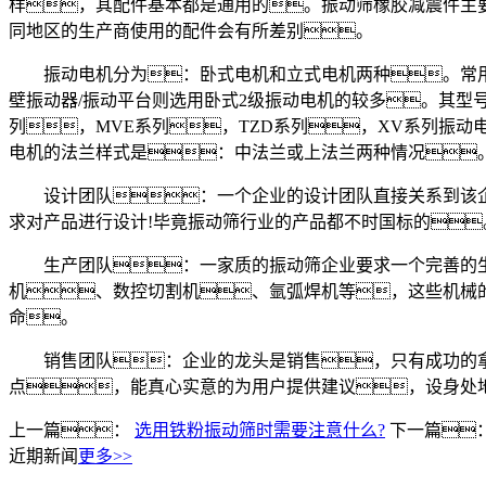
样，其配件基本都是通用的。振动筛橡胶减震件主
同地区的生产商使用的配件会有所差别。
振动电机分为：卧式电机和立式电机两种。常用圆
壁振动器/振动平台则选用卧式2级振动电机的较多。其型号分
列，MVE系列，TZD系列，XV系列振
电机的法兰样式是：中法兰或上法兰两种情况
设计团队：一个企业的设计团队直接关系到该企
求对产品进行设计!毕竟振动筛行业的产品都不时国标的
生产团队：一家质的振动筛企业要求一个完善的生
机、数控切割机、氩弧焊机等，这些机械
命。
销售团队：企业的龙头是销售，只有成功的拿
点，能真心实意的为用户提供建议，设身处
上一篇：
选用铁粉振动筛时需要注意什么?
下一篇
近期新闻
更多>>