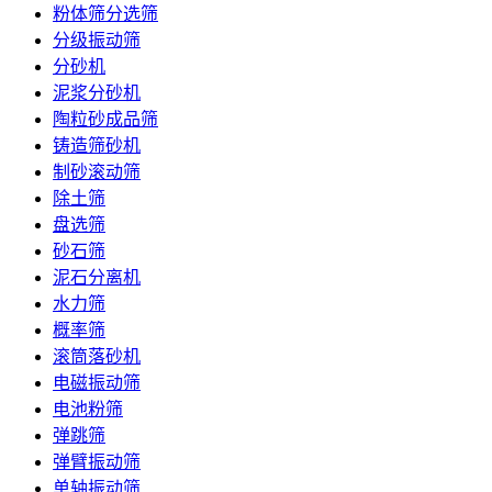
粉体筛分选筛
分级振动筛
分砂机
泥浆分砂机
陶粒砂成品筛
铸造筛砂机
制砂滚动筛
除土筛
盘选筛
砂石筛
泥石分离机
水力筛
概率筛
滚筒落砂机
电磁振动筛
电池粉筛
弹跳筛
弹臂振动筛
单轴振动筛