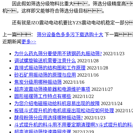
因此假如筛选分级物料比重大，筛选分级精度高
机，这样即又能够符合筛选分级目标。
还有就是JZO震动电动机要比YZS震动电动机稳定一部分
上一篇：
筛分设备色多多污下载选购十大
下一篇
近期新闻
更多>>
为什么药丸筛分要使用不锈钢药丸振动筛?
2022/11/23
调试螺旋输送机需要注意什么
2022/11/28
直排式振动筛的结构图和工作原理
2022/11/28
砂石矿用振动筛的原理与应用
2022/11/16
焦炭分级用哪种振动筛
2022/11/16
超声波震动筛换能器和电源维护事项
2022/11/27
圆形摇摆筛工作特点有哪些
2022/11/22
为您介绍电磁振动给料机容易出现的故障
2022/11/24
板链斗式提升机的电机底座出现松动应如何处理
2022/11/
酵母粉筛分应用选择哪种振动筛?
2022/11/23
斗式提升机的料斗用不用要定期清理啊?(斗式提升机的料
超声波振动筛快速换网步骤
2022/12/19