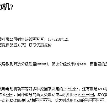
机?
拨打我公司销售热线：
13782587121
您提供配置方案）
获取优惠报价
导致到筛选分级质量，筛选分级效率，而重要的是
电动机功率等好多种原因来决定的，还有就是JZO与
说，同种型号的两大类震动电动机相比，JZO震
点的JZO震动电动机，反之则选用YZS的