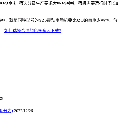
，筛选分级生产要求大，筛机需要运行时间长的话
，就是同种型号的YZS震动电动机要比JZO的自重少、
：
如何选择合适的色多多污下载?
29
斗分为)
2022/12/26