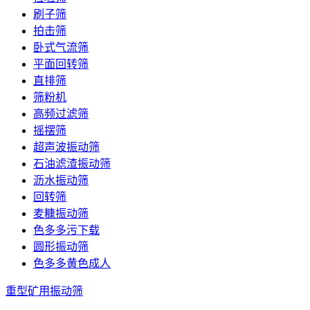
刷子筛
拍击筛
卧式气流筛
平面回转筛
直排筛
筛粉机
高频过滤筛
摇摆筛
超声波振动筛
石油滤渣振动筛
沥水振动筛
回转筛
麦糠振动筛
色多多污下载
圆形振动筛
色多多黄色成人
重型矿用振动筛