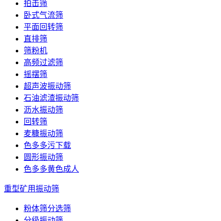
拍击筛
卧式气流筛
平面回转筛
直排筛
筛粉机
高频过滤筛
摇摆筛
超声波振动筛
石油滤渣振动筛
沥水振动筛
回转筛
麦糠振动筛
色多多污下载
圆形振动筛
色多多黄色成人
重型矿用振动筛
粉体筛分选筛
分级振动筛