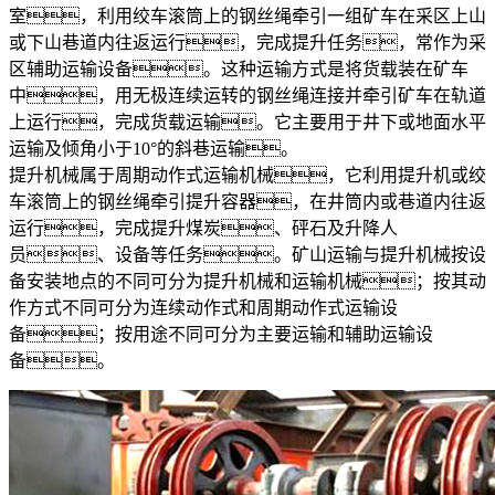
室，利用绞车滚筒上的钢丝绳牵引一组矿车在采区上山
或下山巷道内往返运行，完成提升任务，常作为采
区辅助运输设备。这种运输方式是将货载装在矿车
中，用无极连续运转的钢丝绳连接并牵引矿车在轨道
上运行，完成货载运输。它主要用于井下或地面水平
运输及倾角小于10°的斜巷运输。
提升机械属于周期动作式运输机械，它利用提升机或绞
车滚筒上的钢丝绳牵引提升容器，在井筒内或巷道内往返
运行，完成提升煤炭、砰石及升降人
员、设备等任务。矿山运输与提升机械按设
备安装地点的不同可分为提升机械和运输机械；按其动
作方式不同可分为连续动作式和周期动作式运输设
备；按用途不同可分为主要运输和辅助运输设
备。