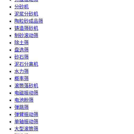
分砂机
泥浆分砂机
陶粒砂成品筛
铸造筛砂机
制砂滚动筛
除土筛
盘选筛
砂石筛
泥石分离机
水力筛
概率筛
滚筒落砂机
电磁振动筛
电池粉筛
弹跳筛
弹臂振动筛
单轴振动筛
大型滚筒筛