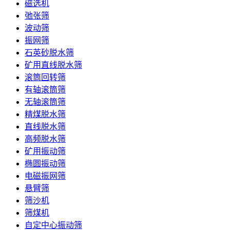
磁选机
弛张筛
波动筛
振网筛
石英砂脱水筛
矿用直线脱水筛
滚筒回转筛
有轴滚筒筛
无轴滚筒筛
精煤脱水筛
直线脱水筛
高频脱水筛
矿用振动筛
椭圆振动筛
电磁振网筛
悬臂筛
筛沙机
筛煤机
自定中心振动筛