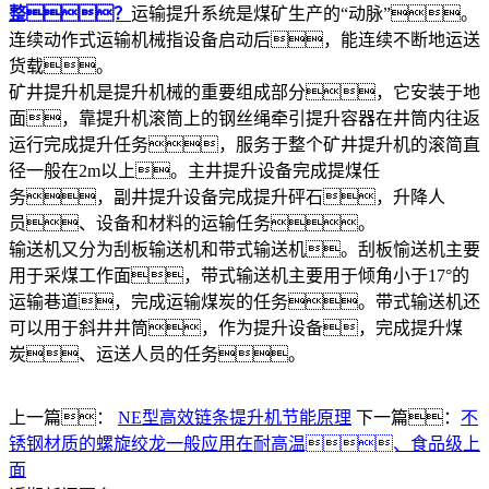
整？
运输提升系统是煤矿生产的“动脉”。
连续动作式运输机械指设备启动后，能连续不断地运送
货载。
矿井提升机是提升机械的重要组成部分，它安装于地
面，靠提升机滚筒上的钢丝绳牵引提升容器在井筒内往返
运行完成提升任务，服务于整个矿井提升机的滚简直
径一般在2m以上。主井提升设备完成提煤任
务，副井提升设备完成提升砰石，升降人
员、设备和材料的运输任务。
输送机又分为刮板输送机和带式输送机。刮板愉送机主要
用于采煤工作面，带式输送机主要用于倾角小于17°的
运输巷道，完成运输煤炭的任务。带式输送机还
可以用于斜井井筒，作为提升设备，完成提升煤
炭、运送人员的任务。
上一篇：
NE型高效链条提升机节能原理
下一篇：
不
锈钢材质的螺旋绞龙一般应用在耐高温、食品级上
面