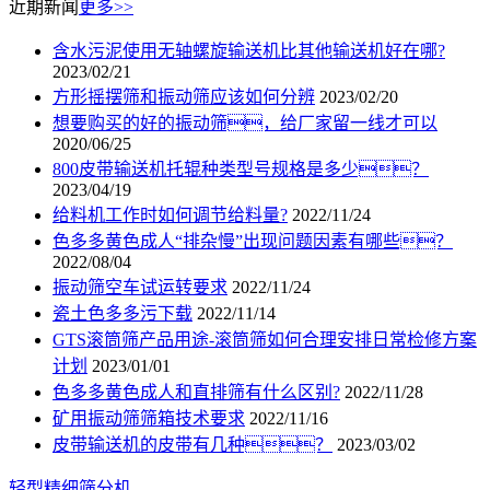
近期新闻
更多>>
含水污泥使用无轴螺旋输送机比其他输送机好在哪?
2023/02/21
方形摇摆筛和振动筛应该如何分辨
2023/02/20
想要购买的好的振动筛，给厂家留一线才可以
2020/06/25
800皮带输送机托辊种类型号规格是多少？
2023/04/19
给料机工作时如何调节给料量?
2022/11/24
色多多黄色成人“排杂慢”出现问题因素有哪些？
2022/08/04
振动筛空车试运转要求
2022/11/24
瓷土色多多污下载
2022/11/14
GTS滚筒筛产品用途-滚筒筛如何合理安排日常检修方案
计划
2023/01/01
色多多黄色成人和直排筛有什么区别?
2022/11/28
矿用振动筛筛箱技术要求
2022/11/16
皮带输送机的皮带有几种？
2023/03/02
轻型精细筛分机