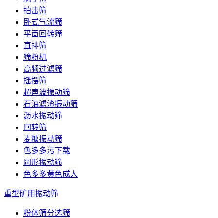
拍击筛
卧式气流筛
平面回转筛
直排筛
筛粉机
高频过滤筛
摇摆筛
超声波振动筛
石油滤渣振动筛
沥水振动筛
回转筛
麦糠振动筛
色多多污下载
圆形振动筛
色多多黄色成人
重型矿用振动筛
粉体筛分选筛