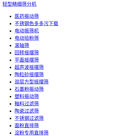
轻型精细筛分机
医药振动筛
不锈钢色多多污下载
电动振筛机
电动验粉筛
滚轴筛
回转摇摆筛
平面摇摆筛
超声波摇摆筛
陶粒砂摇摆筛
双层方型摇摆筛
石墨粉振动筛
塑料振动筛
釉料过滤筛
陶瓷过滤筛
不锈钢过滤筛
面粉直排筛
淀粉专用直排筛