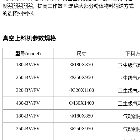
度，提高工作效率;是绝大部分粉体物料输送方式
的选择。
真空上料机参数规格
型号(model)
尺寸
下料
180-BV/FV
Φ180X850
卫生级气
250-BV/FV
Φ250X950
卫生级气
320-BV/FV
Φ320X1100
卫生级气
430-BV/FV
Φ430X1400
卫生级气
180-BV/FV
Φ180X850
气动翻
250-BV/FV
Φ250X950
气动翻