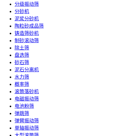
分级振动筛
分砂机
泥浆分砂机
陶粒砂成品筛
铸造筛砂机
制砂滚动筛
除土筛
盘选筛
砂石筛
泥石分离机
水力筛
概率筛
滚筒落砂机
电磁振动筛
电池粉筛
弹跳筛
弹臂振动筛
单轴振动筛
大型滚筒筛