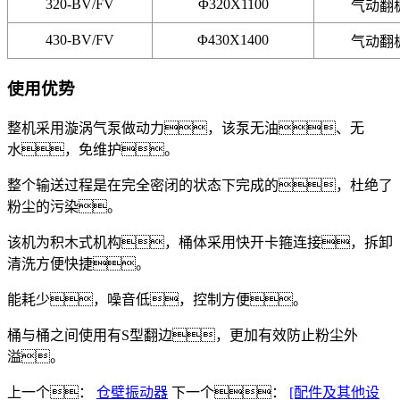
320-BV/FV
Φ320X1100
气动翻
430-BV/FV
Φ430X1400
气动翻
使用优势
整机采用漩涡气泵做动力，该泵无油、无
水，免维护。
整个输送过程是在完全密闭的状态下完成的，杜绝了
粉尘的污染。
该机为积木式机构，桶体采用快开卡箍连接，拆卸
清洗方便快捷。
能耗少，噪音低，控制方便。
桶与桶之间使用有S型翻边，更加有效防止粉尘外
溢。
上一个：
仓壁振动器
下一个：
[配件及其他设