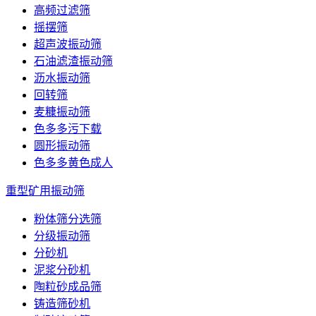
高频过滤筛
摇摆筛
超声波振动筛
石油滤渣振动筛
沥水振动筛
回转筛
麦糠振动筛
色多多污下载
圆形振动筛
色多多黄色成人
重型矿用振动筛
粉体筛分选筛
分级振动筛
分砂机
泥浆分砂机
陶粒砂成品筛
铸造筛砂机