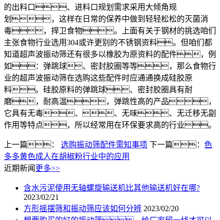
的出料口、进料口规划需求采用大倾角规
划，这样在日常的保养中做到轻轻松松的灭菌消
毒，捍卫食物。上面有关于钢材的挑选咱们
主张食物行业选用304或许更别的不锈钢资料。但咱们都
知道超声波振动筛还有很多以橡胶为原资料的配件，例
如：弹跳球、密封胶圈等等，那么食物行
业的超声波振动筛在选购这些配件时应通通换成硅胶原
料。硅胶原料的弹跳球、密封胶圈具有耐
磨，耐高温，弹跳性高的产品，
它具有无毒、、无味、无迁移无副
作用等特点，所以经常用在环保要求高的行业。
上一篇：
选购振动筛配件需知事项
下一篇：
色
多多黄色成人在胡椒粉行业中的应用
近期新闻
更多>>
含水污泥使用无轴螺旋输送机比其他输送机好在哪?
2023/02/21
方形摇摆筛和振动筛应该如何分辨
2023/02/20