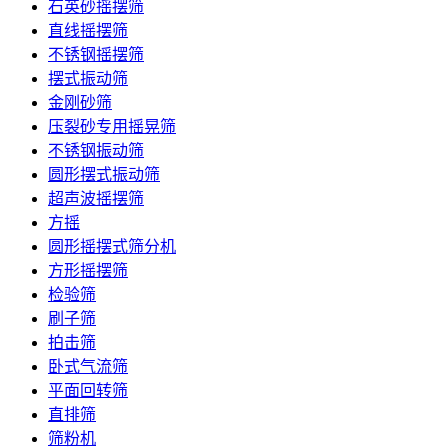
石英砂摇摆筛
直线摇摆筛
不锈钢摇摆筛
摆式振动筛
金刚砂筛
压裂砂专用摇晃筛
不锈钢振动筛
圆形摆式振动筛
超声波摇摆筛
方摇
圆形摇摆式筛分机
方形摇摆筛
检验筛
刷子筛
拍击筛
卧式气流筛
平面回转筛
直排筛
筛粉机