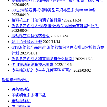
想要购买的好的振动筛，给厂家留一线才可以
2020/06/25
800皮带输送机托辊种类型号规格是多少？
2023/04/19
给料机工作时如何调节给料量?
2022/11/24
色多多黄色成人“排杂慢”出现问题因素有哪些？
2022/08/04
振动筛空车试运转要求
2022/11/24
瓷土色多多污下载
2022/11/14
GTS滚筒筛产品用途-滚筒筛如何合理安排日常检修方案
计划
2023/01/01
色多多黄色成人和直排筛有什么区别?
2022/11/28
矿用振动筛筛箱技术要求
2022/11/16
皮带输送机的皮带有几种？
2023/03/02
轻型精细筛分机
医药振动筛
不锈钢色多多污下载
电动振筛机
电动验粉筛