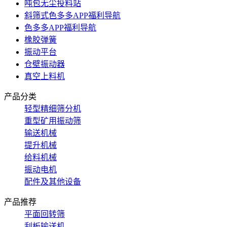
吨包无尘投料站
斜筛式色多多APP福利导航
色多多APP福利导航
橡胶弹簧
振动平台
仓壁振动器
真空上料机
产品分类
轻型精细筛分机
重型矿用振动筛
输送机械
提升机械
给料机械
振动电机
配件及其他设备
产品推荐
平面回转筛
刮板输送机