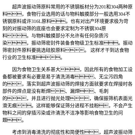
超声波振动筛原料常用的不锈钢板材分为201和304两种原
料，食物行业选用的话与物料触摸部分一般选用304不
锈钢原料或许316L原料。也有对出产环境要求极为苛
刻的对振动筛的底座也会要求定制为不锈钢304原
料。与物料触摸部分不允许有任何杂质污
染，振动筛密封件装备食物级卫生标准。振动
筛密封件原料要挑选硅胶原料。 这样才干到达食物
行业的卫生标准。
因为食物卫生关系甚大，因此所有的食物加工设
备都被要求有必要是易于清洗消毒、无尘污四角
的，落实到超声波振动筛的焊接方面就要求在焊接时各
部件的焊点是没有断焊、漏焊、毛刺
的，并且进行抛光处理，确保振筛机表面光
滑无痕。这样能够保证筛分进程不挂粉，不会产生
物料之间的穿插污染或许清洗不洁净等影响食物卫生的问
题。
考虑到消毒清洗的彻底性和简便性，超声波振动筛