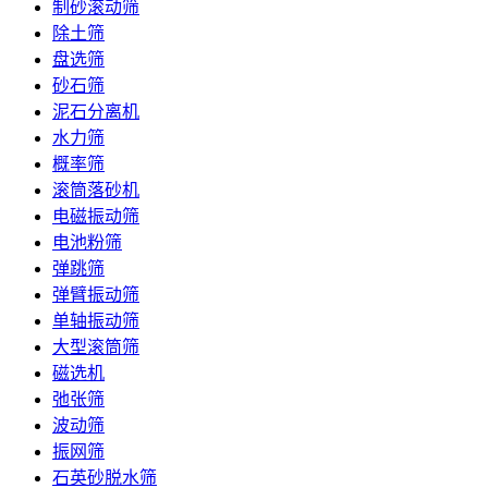
制砂滚动筛
除土筛
盘选筛
砂石筛
泥石分离机
水力筛
概率筛
滚筒落砂机
电磁振动筛
电池粉筛
弹跳筛
弹臂振动筛
单轴振动筛
大型滚筒筛
磁选机
弛张筛
波动筛
振网筛
石英砂脱水筛