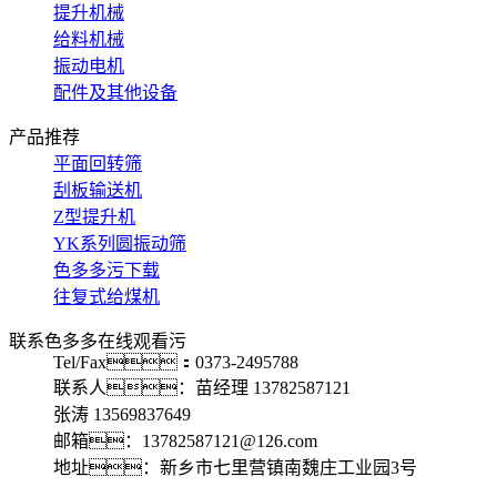
提升机械
给料机械
振动电机
配件及其他设备
产品推荐
平面回转筛
刮板输送机
Z型提升机
YK系列圆振动筛
色多多污下载
往复式给煤机
联系色多多在线观看污
Tel/Fax：0373-2495788
联系人：苗经理 13782587121
张涛 13569837649
邮箱：13782587121@126.com
地址：新乡市七里营镇南魏庄工业园3号