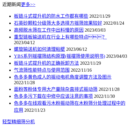
近期新闻
更多>>
板链斗式提升机的防水工作都有哪些
2022/11/29
石英砂颗粒分级筛大多选择方摇筛效果较好
2022/01/24
高频脱水筛在工作中出料慢的原因
2023/03/03
重型链板输送机在行业上有哪些特点？
2023/04/12
螺旋输送机如何清理粘壁
2023/06/12
YBS系列摇摆筛结构原理(摇摆筛使用说明书)
2023/04/03
板链斗式提升机的正确拆卸方法
2022/11/29
气流筛性能特点与使用范围
2022/11/16
色多多黄色成人的振动电机角度调整方法及图示
2022/11/28
面粉等粉体专用大产量除杂直排式振动筛
2022/11/28
色多多污下载在中修中应该注意的事项
2022/11/30
色多多在线观看污木粉振动筛在木粉筛分处理过程中的
应用
2022/11/23
轻型精细筛分机