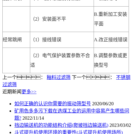
B.重新加工安装
（2）安装面不平
平面
经常跳闸
（1）接线错误
A.改正接线错误
（2）电气保护装置参数不合
B.调整参数或更
适
换型号
上一个：
釉料过滤筛
下一个：
不锈钢
过滤筛
近期新闻
更多>>
如何正确的认识你需要的振动筛型号
2020/06/20
矿用色多多污下载在选煤工业的运用中容易产生哪些问
题?
2022/11/14
挡边输送机的功能结构介绍(爬坡挡边输送机)
2023/03/02
斗式提升机使用环境的重要性(斗式提升机使用场所)