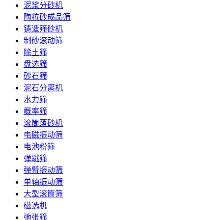
泥浆分砂机
陶粒砂成品筛
铸造筛砂机
制砂滚动筛
除土筛
盘选筛
砂石筛
泥石分离机
水力筛
概率筛
滚筒落砂机
电磁振动筛
电池粉筛
弹跳筛
弹臂振动筛
单轴振动筛
大型滚筒筛
磁选机
弛张筛