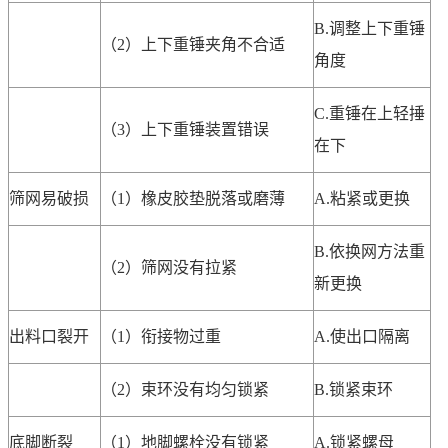
B.调整上下重锤
（2）上下重锤夹角不合适
角度
C.重锤在上轻捶
（3）上下重锤装置错误
在下
筛网易破损
（1）橡皮胶垫脱落或磨薄
A.粘紧或更换
B.依换网方法重
（2）筛网没有拉紧
新更换
出料口裂开
（1）衔接物过重
A.使出口隔离
（2）束环没有均匀锁紧
B.锁紧束环
底脚断裂
（1）地脚螺栓没有锁紧
A.锁紧螺母