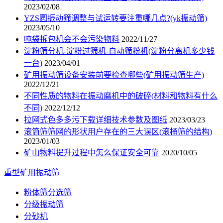
2023/02/08
YZS圆振动筛调整与试运转要注重哪几点?(yk振动筛)
2023/05/10
吨袋拆包机会不会污染物料
2022/11/27
淀粉筛分机-淀粉过筛机-自动筛粉机(淀粉分离机多少钱
一台)
2023/04/01
矿用振动筛设备安装前要检查哪些(矿用振动筛生产)
2022/12/21
不同性质的物料在振动磨机中的破碎(材料和物料有什么
不同)
2022/12/12
拉网式色多多污下载详细技术参数及图纸
2023/03/23
滚筒筛筛网的形状用户存在的三大误区(滚桶筛的结构)
2023/01/03
矿山物料提升过程中怎么保证安全可靠
2020/10/05
重型矿用振动筛
粉体筛分选筛
分级振动筛
分砂机