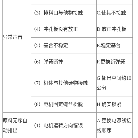
（3）排料口与他物接触
C.使其不接触
（4）冲孔板没有放正
D.放正冲孔板
异常声音
（5）基台不稳定
E.稳定基台
（6）弹簧断掉
F.更换新弹簧
G.挪出空间约10
（7）机体与其他硬物接触
公分
（8）电机固定螺丝松脱
H.确实锁紧
原料无序自
A.更换电源线接
（1）电机运转方向错误
动排出
线顺序