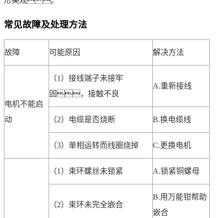
形美观。
常见故障及处理方法
故障
可能原因
解决方法
（1）接线端子未接牢
A.重新接线
固，接触不良
电机不能启
动
（2）电缆是否烧断
B.换电缆线
（3）单相运转而线圈烧掉
C.更换电机
（1）束环螺丝未锁紧
A.锁紧铜螺母
B.用万能钳帮助
（2）束环未完全嵌合
嵌合