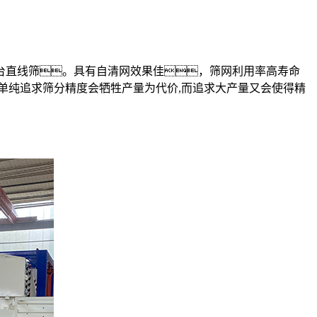
台直线筛。具有自清网效果佳，筛网利用率高寿命
单纯追求筛分精度会牺牲产量为代价,而追求大产量又会使得精