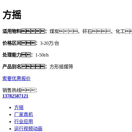
方摇
适用物料：
煤炭、矸石、化工
价格区间：
3-20万/台
处理能力：
1-50t/h
产品别名：
方形摇摆筛
索要优惠报价
销售热线：
13782587121
方摇
厂家真机
行业应用
运行视频动画