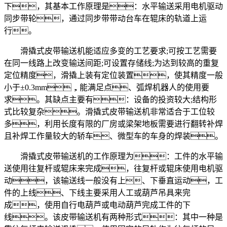
下，其基本工作原理是：水平输送采用电机驱动
同步带轮，通过同步带带动台车在辊床的轨道上运
行。
滑撬式皮带输送机能适应多变的工艺要求;可按工艺需要
在同一线路上改变输送间距;可设置存储线;为达到较高的重复
定位精度，滑撬上装有定位装置，使其精度一般
小于±0.3mm，能满足点、弧焊机器人的使用要
求。其缺点主要有：设备的投资较大;结构形
式比较复杂。滑撬式皮带输送机非常适合于工位较
多，利用长度有限的厂房或梁架地板需要进行翻转补焊
且补焊工作量较大的轿车、微型车的车身的焊装。
滑撬式皮带输送机的工作原理为：工件的水平输
送使用往复杆或辊床来完成，往复杆或辊床使用电机驱
动，该输送线一般没有上、下垂直运动，工
件的上线、下线主要采用人工或葫芦吊具来完
成，使用自行电葫芦或电动葫芦完成工件的下
线。该皮带输送机有两种形式：其中一种是