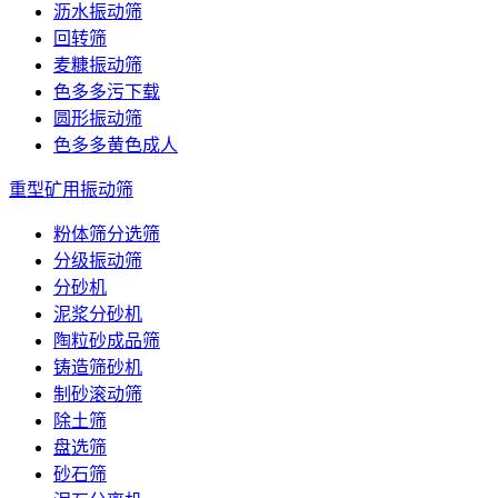
沥水振动筛
回转筛
麦糠振动筛
色多多污下载
圆形振动筛
色多多黄色成人
重型矿用振动筛
粉体筛分选筛
分级振动筛
分砂机
泥浆分砂机
陶粒砂成品筛
铸造筛砂机
制砂滚动筛
除土筛
盘选筛
砂石筛