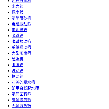
泥石分离机
水力筛
概率筛
滚筒落砂机
电磁振动筛
电池粉筛
弹跳筛
弹臂振动筛
单轴振动筛
大型滚筒筛
磁选机
弛张筛
波动筛
振网筛
石英砂脱水筛
矿用直线脱水筛
滚筒回转筛
有轴滚筒筛
无轴滚筒筛