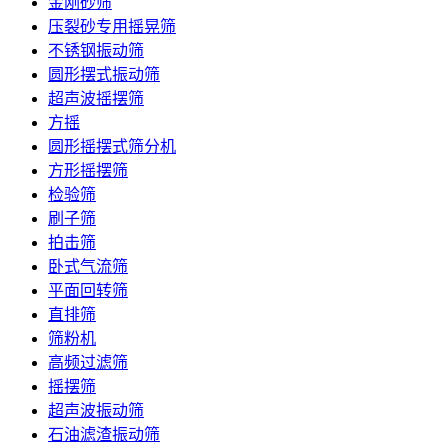
金刚砂筛
压裂砂专用摇晃筛
不锈钢振动筛
圆形摆式振动筛
超声波摇摆筛
方摇
圆形摇摆式筛分机
方形摇摆筛
检验筛
刷子筛
拍击筛
卧式气流筛
平面回转筛
直排筛
筛粉机
高频过滤筛
摇摆筛
超声波振动筛
石油滤渣振动筛