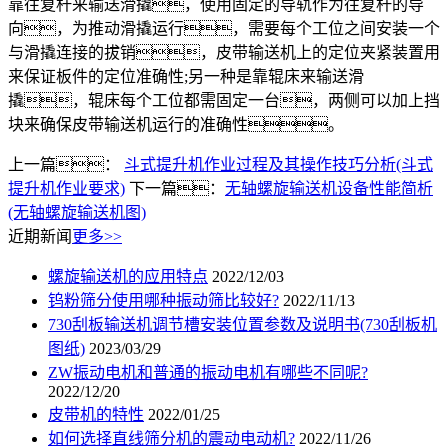
靠往复杆来输送滑撬，使用固定的导轨作为往复杆的导
向，为推动滑撬运行，需要每个工位之间安装一个
与滑撬连接的拔销，皮带输送机上的定位夹紧装置用
来保证板件的定位准确性;另一种是靠辊床来输送滑
撬，辊床每个工位都需固定一台，两侧可以加上挡
块来确保皮带输送机运行的准确性。
上一篇：
斗式提升机作业过程及其操作技巧分析(斗式
提升机作业要求)
下一篇：
无轴螺旋输送机设备性能简析
(无轴螺旋输送机图)
近期新闻
更多>>
螺旋输送机的应用特点
2022/12/03
钨粉筛分使用哪种振动筛比较好?
2022/11/13
730刮板输送机调节槽安装位置参数及说明书(730刮板机
图纸)
2023/03/29
ZW振动电机和普通的振动电机有哪些不同呢?
2022/12/20
皮带机的特性
2022/01/25
如何选择直线筛分机的震动电动机?
2022/11/26