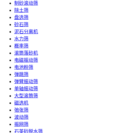
制砂滚动筛
除土筛
盘选筛
砂石筛
泥石分离机
水力筛
概率筛
滚筒落砂机
电磁振动筛
电池粉筛
弹跳筛
弹臂振动筛
单轴振动筛
大型滚筒筛
磁选机
弛张筛
波动筛
振网筛
石英砂脱水筛