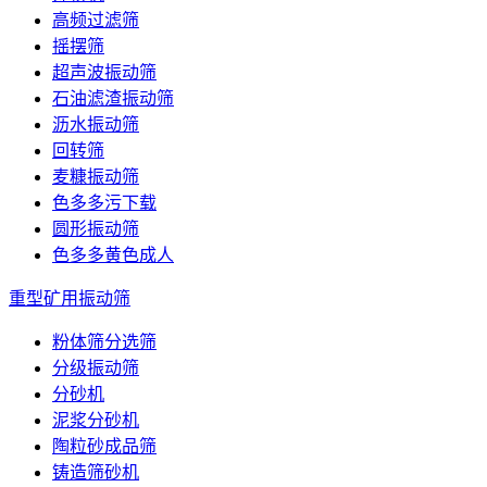
高频过滤筛
摇摆筛
超声波振动筛
石油滤渣振动筛
沥水振动筛
回转筛
麦糠振动筛
色多多污下载
圆形振动筛
色多多黄色成人
重型矿用振动筛
粉体筛分选筛
分级振动筛
分砂机
泥浆分砂机
陶粒砂成品筛
铸造筛砂机