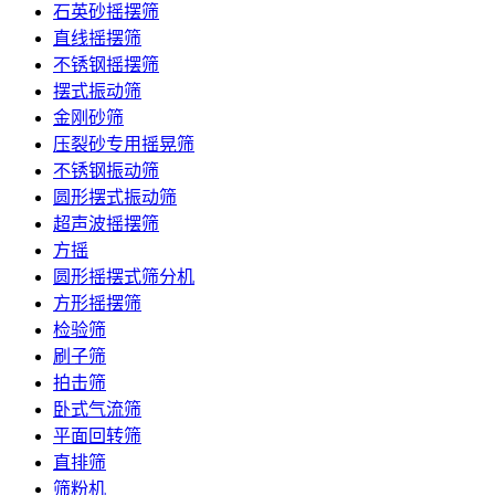
石英砂摇摆筛
直线摇摆筛
不锈钢摇摆筛
摆式振动筛
金刚砂筛
压裂砂专用摇晃筛
不锈钢振动筛
圆形摆式振动筛
超声波摇摆筛
方摇
圆形摇摆式筛分机
方形摇摆筛
检验筛
刷子筛
拍击筛
卧式气流筛
平面回转筛
直排筛
筛粉机