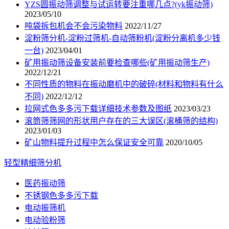
YZS圆振动筛调整与试运转要注重哪几点?(yk振动筛)
2023/05/10
吨袋拆包机会不会污染物料
2022/11/27
淀粉筛分机-淀粉过筛机-自动筛粉机(淀粉分离机多少钱
一台)
2023/04/01
矿用振动筛设备安装前要检查哪些(矿用振动筛生产)
2022/12/21
不同性质的物料在振动磨机中的破碎(材料和物料有什么
不同)
2022/12/12
拉网式色多多污下载详细技术参数及图纸
2023/03/23
滚筒筛筛网的形状用户存在的三大误区(滚桶筛的结构)
2023/01/03
矿山物料提升过程中怎么保证安全可靠
2020/10/05
轻型精细筛分机
医药振动筛
不锈钢色多多污下载
电动振筛机
电动验粉筛