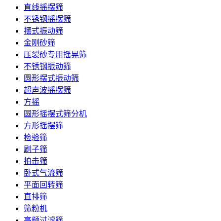
直线摇摆筛
不锈钢摇摆筛
摆式振动筛
金刚砂筛
压裂砂专用摇晃筛
不锈钢振动筛
圆形摆式振动筛
超声波摇摆筛
方摇
圆形摇摆式筛分机
方形摇摆筛
检验筛
刷子筛
拍击筛
卧式气流筛
平面回转筛
直排筛
筛粉机
高频过滤筛