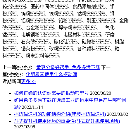
药、医药中间体、食品添加剂、钼
粉、钨粉、镍粉、钴粉、铜
粉、铝粉、铅粉、刚玉、金刚
砂、合金粉、焊条粉末、二氧化
锰、电解铜粉、电磁材料、研磨
粉、石英砂、碳化硅、硅微粉、树脂
粉、锆英粉、矽粉、各种颜料、釉
料、粉末涂料等。
上一篇：
黄豆分级好帮手--色多多污下载
下一
篇：
化肥尿素使用什么振动筛
近期新闻
更多>>
如何正确的认识你需要的振动筛型号
2020/06/20
矿用色多多污下载在选煤工业的运用中容易产生哪些问
题?
2022/11/14
挡边输送机的功能结构介绍(爬坡挡边输送机)
2023/03/02
斗式提升机使用环境的重要性(斗式提升机使用场所)
2023/02/08