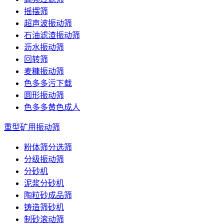
摇摆筛
超声波振动筛
石油滤渣振动筛
沥水振动筛
回转筛
麦糠振动筛
色多多污下载
圆形振动筛
色多多黄色成人
重型矿用振动筛
粉体筛分选筛
分级振动筛
分砂机
泥浆分砂机
陶粒砂成品筛
铸造筛砂机
制砂滚动筛