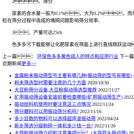
2、筛分
尿素的含水量一般为0.1%，大为0.2%，
粒在筛分过程中造成的堵网问题影响筛分效率;
3、产量可达25t/h
色多多污下载能够让化肥尿素在筛面上进行直线跳跃运动
上一篇：
环保色多多黄色成人的特点和应用行业
下一篇
近期新闻
更多>>
金属粉末振动筛型号主要有哪几种(振动筛的型号有哪些)
粉末筛选型时需要注意的几个方面
2020/10/30
大豆粉筛分设备,大豆粉振动筛选型推荐
2022/11/27
矿用振动筛设备安装前要检查哪些(矿用振动筛生产)
2022
振动给料机使用时要注意这三点情况
2022/11/24
筛分磨料可以用振动筛分机吗?
2022/11/16
多少目数的物料可以选择超声波振动筛
2022/04/24
新乡筛选分级粉碎一体机多少钱一台?
2022/11/26
大蒜粉振动筛介绍和注意事项！(大蒜蒜头振动筛)
20