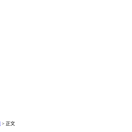
闻
> 正文