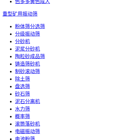
色多多黄色成人
重型矿用振动筛
粉体筛分选筛
分级振动筛
分砂机
泥浆分砂机
陶粒砂成品筛
铸造筛砂机
制砂滚动筛
除土筛
盘选筛
砂石筛
泥石分离机
水力筛
概率筛
滚筒落砂机
电磁振动筛
电池粉筛