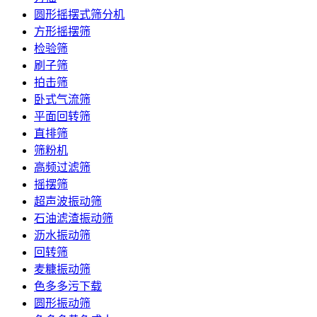
圆形摇摆式筛分机
方形摇摆筛
检验筛
刷子筛
拍击筛
卧式气流筛
平面回转筛
直排筛
筛粉机
高频过滤筛
摇摆筛
超声波振动筛
石油滤渣振动筛
沥水振动筛
回转筛
麦糠振动筛
色多多污下载
圆形振动筛