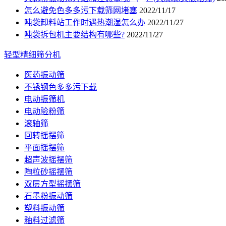
怎么避免色多多污下载筛网堵塞
2022/11/17
吨袋卸料站工作时遇热潮湿怎么办
2022/11/27
吨袋拆包机主要结构有哪些?
2022/11/27
轻型精细筛分机
医药振动筛
不锈钢色多多污下载
电动振筛机
电动验粉筛
滚轴筛
回转摇摆筛
平面摇摆筛
超声波摇摆筛
陶粒砂摇摆筛
双层方型摇摆筛
石墨粉振动筛
塑料振动筛
釉料过滤筛