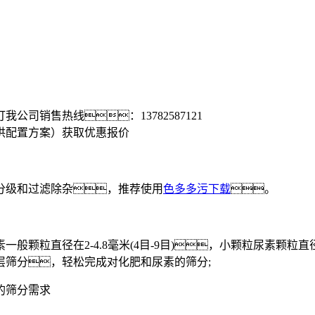
打我公司销售热线：
13782587121
供配置方案）
获取优惠报价
级和过滤除杂，推荐使用
色多多污下载
。
一般颗粒直径在2-4.8毫米(4目-9目)，小颗粒尿素颗粒直径
层筛分，轻松完成对化肥和尿素的筛分;
的筛分需求