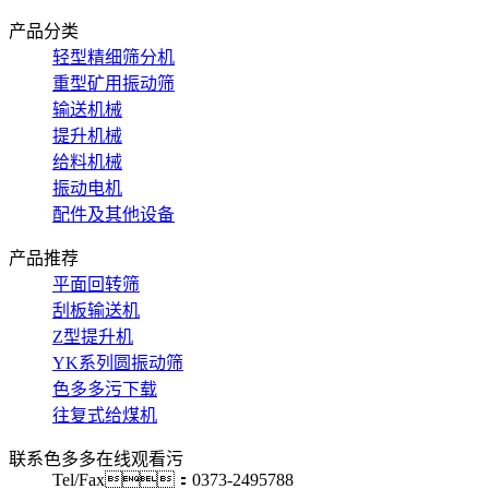
产品分类
轻型精细筛分机
重型矿用振动筛
输送机械
提升机械
给料机械
振动电机
配件及其他设备
产品推荐
平面回转筛
刮板输送机
Z型提升机
YK系列圆振动筛
色多多污下载
往复式给煤机
联系色多多在线观看污
Tel/Fax：0373-2495788