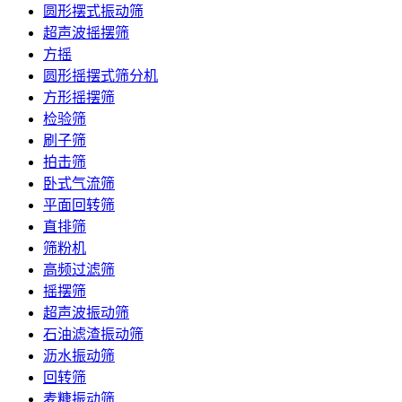
圆形摆式振动筛
超声波摇摆筛
方摇
圆形摇摆式筛分机
方形摇摆筛
检验筛
刷子筛
拍击筛
卧式气流筛
平面回转筛
直排筛
筛粉机
高频过滤筛
摇摆筛
超声波振动筛
石油滤渣振动筛
沥水振动筛
回转筛
麦糠振动筛