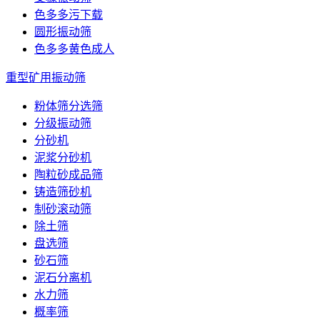
色多多污下载
圆形振动筛
色多多黄色成人
重型矿用振动筛
粉体筛分选筛
分级振动筛
分砂机
泥浆分砂机
陶粒砂成品筛
铸造筛砂机
制砂滚动筛
除土筛
盘选筛
砂石筛
泥石分离机
水力筛
概率筛