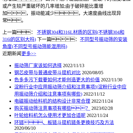
或产生较严重破坏的几率增加;由于破碎能比重增
加，振动能减少，大速度曲线出现异
常。
上一篇：
不锈钢304和316L材质的区别(不锈钢304和
316l的区别大吗)
下一篇：
不同型号振动筛的安装
角度(不同型号振动筛能混用吗)
近期新闻
更多>>
振动筛厂家该如何选择
2022/11/13
钢芯皮带与普通皮带斗提机对比
2020/08/05
色多多污下载要如何才能创造更大的价值
2022/11/30
淀粉行业中应用振动筛介绍和注意事项!(淀粉行业中应
用振动筛介绍和注意事项有哪些)
2022/11/12
电磁振动给料机的结构设计非常合理
2022/11/24
购买振动筛注意事项有哪些？
2023/02/28
叶轮给料机怎么使用才更加合适呢
2022/11/24
环链、板链斗提机链条更换技巧及方法
2020/06/10