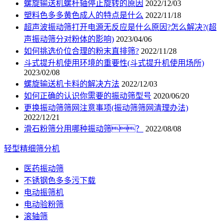
螺旋输送机螺杆轴停止旋转的原因
2022/12/03
塑料色多多黄色成人的特点是什么
2022/11/18
超声波振动筛打开电源无反应是什么原因?怎么解决?(超
声振动筛分对粉体的影响)
2023/04/06
如何挑选价位合理的粉末直排筛?
2022/11/28
斗式提升机使用环境的重要性(斗式提升机使用场所)
2023/02/08
螺旋输送机卡料的解决方法
2022/12/03
如何正确的认识你需要的振动筛型号
2020/06/20
更换振动筛筛网注意事项(振动筛筛网清理办法)
2022/12/21
滑石粉筛分用哪种振动筛？
2022/08/08
轻型精细筛分机
医药振动筛
不锈钢色多多污下载
电动振筛机
电动验粉筛
滚轴筛