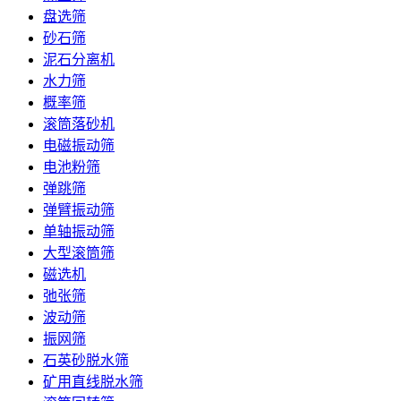
盘选筛
砂石筛
泥石分离机
水力筛
概率筛
滚筒落砂机
电磁振动筛
电池粉筛
弹跳筛
弹臂振动筛
单轴振动筛
大型滚筒筛
磁选机
弛张筛
波动筛
振网筛
石英砂脱水筛
矿用直线脱水筛