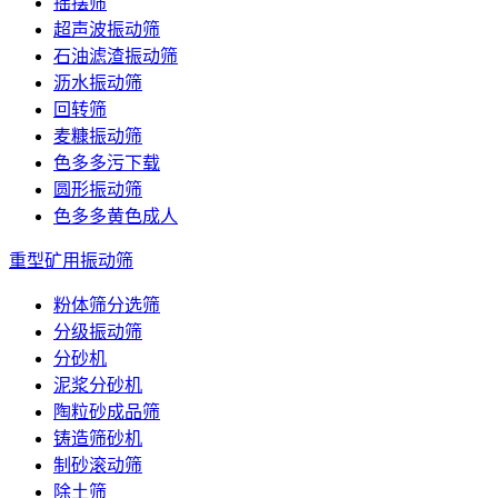
摇摆筛
超声波振动筛
石油滤渣振动筛
沥水振动筛
回转筛
麦糠振动筛
色多多污下载
圆形振动筛
色多多黄色成人
重型矿用振动筛
粉体筛分选筛
分级振动筛
分砂机
泥浆分砂机
陶粒砂成品筛
铸造筛砂机
制砂滚动筛
除土筛