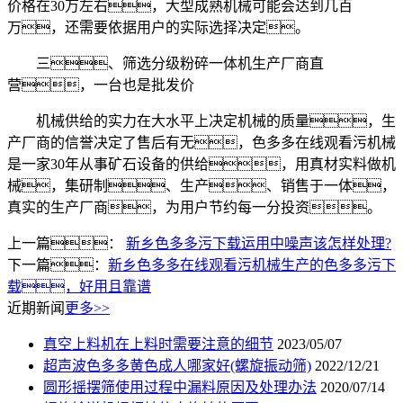
价格在30万左右，大型成熟机械可能会达到几百
万，还需要依据用户的实际选择决定。
三、筛选分级粉碎一体机生产厂商直
营，一台也是批发价
机械供给的实力在大水平上决定机械的质量，生
产厂商的信誉决定了售后有无，色多多在线观看污机械
是一家30年从事矿石设备的供给，用真材实料做机
械，集研制、生产、销售于一体，
真实的生产厂商，为用户节约每一分投资。
上一篇：
新乡色多多污下载运用中噪声该怎样处理?
下一篇：
新乡色多多在线观看污机械生产的色多多污下
载，好用且靠谱
近期新闻
更多>>
真空上料机在上料时需要注意的细节
2023/05/07
超声波色多多黄色成人哪家好(螺旋振动筛)
2022/12/21
圆形摇摆筛使用过程中漏料原因及处理办法
2020/07/14