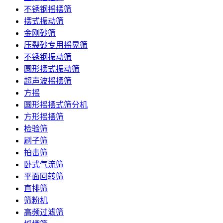
不锈钢摇摆筛
摆式振动筛
金刚砂筛
压裂砂专用摇晃筛
不锈钢振动筛
圆形摆式振动筛
超声波摇摆筛
方摇
圆形摇摆式筛分机
方形摇摆筛
检验筛
刷子筛
拍击筛
卧式气流筛
平面回转筛
直排筛
筛粉机
高频过滤筛