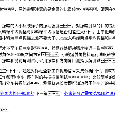
性，另外需要注意的是金属的比重较大，筛网在使
。
振幅的大小反映筛子的振动强度。对振幅测试的目的是检
入料端平均振幅与排料端平均振幅是否相差过大。由于振动筛
料端两点振幅之差不要大于0.5mm;入料端两点平均振幅和排
不至于扭曲变形，筛框各处振动强度接近一致，对
射角在40~60度之间为宜。小的抛射角物料运行速度
。振幅和抛射角测试可采用振幅和方向角目测指示牌测试
，通过对筛框全部工作振动信号采集分析，即可输出
工作频率。停车时的共振振幅测试：比较简单的
画出停车共振轨迹，测量轨迹长度即可知道筛子停车时的共
筛国内外研究现状)
下一篇：
芥末筛分时需要选择哪种设
02/21