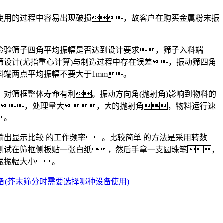
用的过程中容易出现破损，故客户在购买金属粉末振
验筛子四角平均振幅是否达到设计要求，筛子入料端
设计(尤指重心计算)与制造过程中存在误差，振动筛四角
料端两点平均振幅不要大于1mm。
筛框整体寿命有利。振动方向角(抛射角)影响到物料的
较快，处理量大，大的抛射角，物料运行速
。
显示比较 的工作频率。比较简单 的方法是采用转数
测试在筛框侧板贴一张白纸，然后手拿一支圆珠笔，
振振幅大小。
备(芥末筛分时需要选择哪种设备使用)