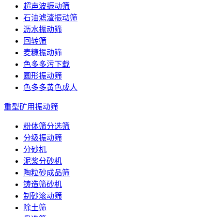
超声波振动筛
石油滤渣振动筛
沥水振动筛
回转筛
麦糠振动筛
色多多污下载
圆形振动筛
色多多黄色成人
重型矿用振动筛
粉体筛分选筛
分级振动筛
分砂机
泥浆分砂机
陶粒砂成品筛
铸造筛砂机
制砂滚动筛
除土筛