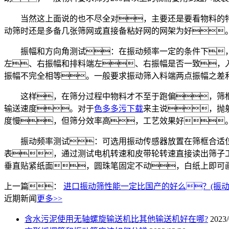
当然这上面说的也不尽全对，主要还是要看物料的特
动筛时还是多备几张筛网或直接备粘好网的网架为好
振幅和方向角测试：在振动频率一定的条件下，
左、右振幅和排料端左、右振幅是否一致，
振幅不完全相等。一般要求振动筛入料端两点振幅之差和排
这样，在筛分过程中物料才不至于跑偏，筛框才
输送速度。对于
色多多污下载
来主说，抛
度慢，但筛分效率高，工艺效果好
振动频率测试：可选用振动传感器放置在筛框合适位置
表，通过测试电机转速和皮带轮转速直接读出筛子
垂直贴紧纸面，圆珠笔固定不动，白纸上即可
上一篇：
进口振动筛性能一定比国产的好么？(振动
近期新闻
更多>>
含水污泥使用无轴螺旋输送机比其他输送机好在哪?
2023/