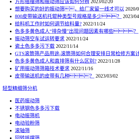
方形摇摆筛和振动筛应该如何分辨
2023/02/20
想要购买的好的振动筛，给厂家留一线才可以
2020/0
800皮带输送机托辊种类型号规格是多少？
2023/04
给料机工作时如何调节给料量?
2022/11/24
色多多黄色成人“排杂慢”出现问题因素有哪些？
振动筛空车试运转要求
2022/11/24
瓷土色多多污下载
2022/11/14
GTS滚筒筛产品用途-滚筒筛如何合理安排日常检修方案
色多多黄色成人和直排筛有什么区别?
2022/11/28
矿用振动筛筛箱技术要求
2022/11/16
皮带输送机的皮带有几种？
2023/03/02
轻型精细筛分机
医药振动筛
不锈钢色多多污下载
电动振筛机
电动验粉筛
滚轴筛
回转摇摆筛