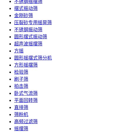
不锈钢摇摆筛
摆式振动筛
金刚砂筛
压裂砂专用摇晃筛
不锈钢振动筛
圆形摆式振动筛
超声波摇摆筛
方摇
圆形摇摆式筛分机
方形摇摆筛
检验筛
刷子筛
拍击筛
卧式气流筛
平面回转筛
直排筛
筛粉机
高频过滤筛
摇摆筛