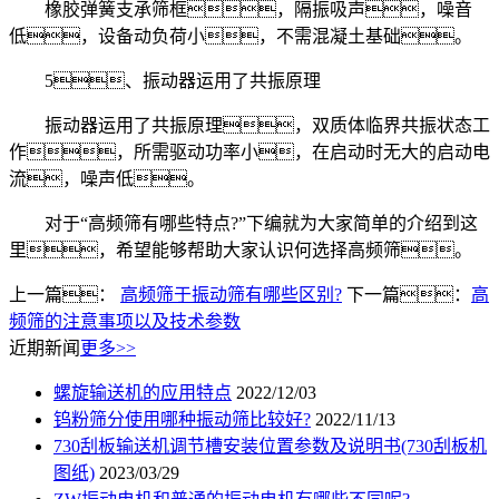
橡胶弹簧支承筛框，隔振吸声，噪音
低，设备动负荷小，不需混凝土基础。
5、振动器运用了共振原理
振动器运用了共振原理，双质体临界共振状态工
作，所需驱动功率小，在启动时无大的启动电
流，噪声低。
对于“高频筛有哪些特点?”下编就为大家简单的介绍到这
里，希望能够帮助大家认识何选择高频筛。
上一篇：
高频筛于振动筛有哪些区别?
下一篇：
高
频筛的注意事项以及技术参数
近期新闻
更多>>
螺旋输送机的应用特点
2022/12/03
钨粉筛分使用哪种振动筛比较好?
2022/11/13
730刮板输送机调节槽安装位置参数及说明书(730刮板机
图纸)
2023/03/29