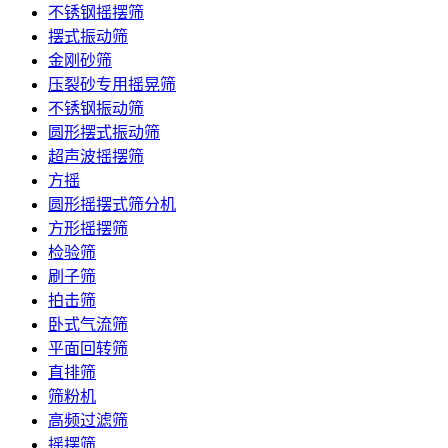
不锈钢摇摆筛
摆式振动筛
金刚砂筛
压裂砂专用摇晃筛
不锈钢振动筛
圆形摆式振动筛
超声波摇摆筛
方摇
圆形摇摆式筛分机
方形摇摆筛
检验筛
刷子筛
拍击筛
卧式气流筛
平面回转筛
直排筛
筛粉机
高频过滤筛
摇摆筛