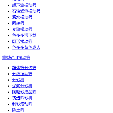
超声波振动筛
石油滤渣振动筛
沥水振动筛
回转筛
麦糠振动筛
色多多污下载
圆形振动筛
色多多黄色成人
重型矿用振动筛
粉体筛分选筛
分级振动筛
分砂机
泥浆分砂机
陶粒砂成品筛
铸造筛砂机
制砂滚动筛
除土筛