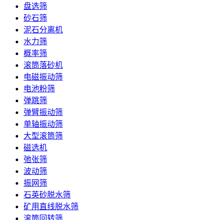
盘选筛
砂石筛
泥石分离机
水力筛
概率筛
滚筒落砂机
电磁振动筛
电池粉筛
弹跳筛
弹臂振动筛
单轴振动筛
大型滚筒筛
磁选机
弛张筛
波动筛
振网筛
石英砂脱水筛
矿用直线脱水筛
滚筒回转筛