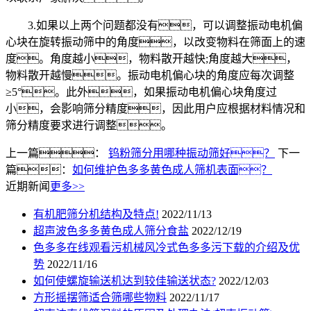
3.如果以上两个问题都没有，可以调整振动电机偏
心块在旋转振动筛中的角度，以改变物料在筛面上的速
度。角度越小，物料散开越快;角度越大，
物料散开越慢。振动电机偏心块的角度应每次调整
≥5°。此外，如果振动电机偏心块角度过
小，会影响筛分精度，因此用户应根据材料情况和
筛分精度要求进行调整。
上一篇：
钨粉筛分用哪种振动筛好？
下一
篇：
如何维护色多多黄色成人筛机表面？
近期新闻
更多>>
有机肥筛分机结构及特点!
2022/11/13
超声波色多多黄色成人筛分食盐
2022/12/19
色多多在线观看污机械风冷式色多多污下载的介绍及优
势
2022/11/16
如何使螺旋输送机达到较佳输送状态?
2022/12/03
方形摇摆筛适合筛哪些物料
2022/11/17