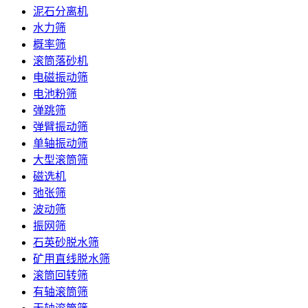
泥石分离机
水力筛
概率筛
滚筒落砂机
电磁振动筛
电池粉筛
弹跳筛
弹臂振动筛
单轴振动筛
大型滚筒筛
磁选机
弛张筛
波动筛
振网筛
石英砂脱水筛
矿用直线脱水筛
滚筒回转筛
有轴滚筒筛