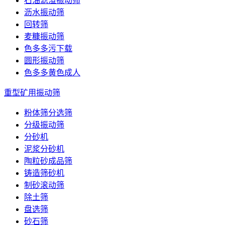
石油滤渣振动筛
沥水振动筛
回转筛
麦糠振动筛
色多多污下载
圆形振动筛
色多多黄色成人
重型矿用振动筛
粉体筛分选筛
分级振动筛
分砂机
泥浆分砂机
陶粒砂成品筛
铸造筛砂机
制砂滚动筛
除土筛
盘选筛
砂石筛