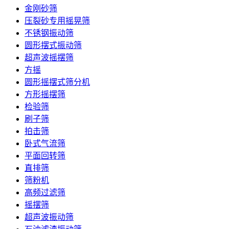
金刚砂筛
压裂砂专用摇晃筛
不锈钢振动筛
圆形摆式振动筛
超声波摇摆筛
方摇
圆形摇摆式筛分机
方形摇摆筛
检验筛
刷子筛
拍击筛
卧式气流筛
平面回转筛
直排筛
筛粉机
高频过滤筛
摇摆筛
超声波振动筛