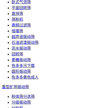
卧式气流筛
平面回转筛
直排筛
筛粉机
高频过滤筛
摇摆筛
超声波振动筛
石油滤渣振动筛
沥水振动筛
回转筛
麦糠振动筛
色多多污下载
圆形振动筛
色多多黄色成人
重型矿用振动筛
粉体筛分选筛
分级振动筛