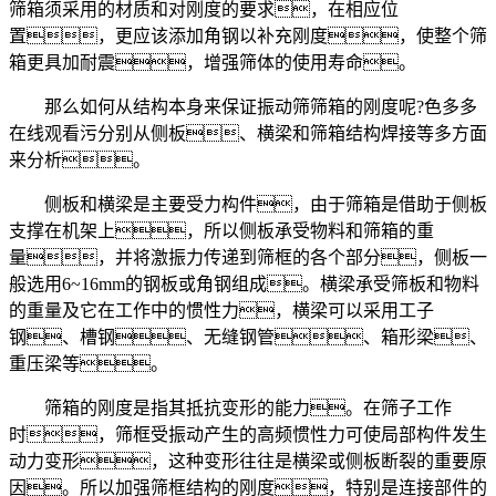
筛箱须采用的材质和对刚度的要求，在相应位
置，更应该添加角钢以补充刚度，使整个筛
箱更具加耐震，增强筛体的使用寿命。
那么如何从结构本身来保证振动筛筛箱的刚度呢?色多多
在线观看污分别从侧板、横梁和筛箱结构焊接等多方面
来分析。
侧板和横梁是主要受力构件，由于筛箱是借助于侧板
支撑在机架上，所以侧板承受物料和筛箱的重
量，并将激振力传递到筛框的各个部分，侧板一
般选用6~16mm的钢板或角钢组成。横梁承受筛板和物料
的重量及它在工作中的惯性力，横梁可以采用工子
钢、槽钢、无缝钢管、箱形梁、
重压梁等。
筛箱的刚度是指其抵抗变形的能力。在筛子工作
时，筛框受振动产生的高频惯性力可使局部构件发生
动力变形，这种变形往往是横梁或侧板断裂的重要原
因。所以加强筛框结构的刚度，特别是连接部件的