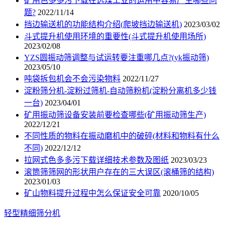
矿用色多多污下载在选煤工业的运用中容易产生哪些问
题?
2022/11/14
挡边输送机的功能结构介绍(爬坡挡边输送机)
2023/03/02
斗式提升机使用环境的重要性(斗式提升机使用场所)
2023/02/08
YZS圆振动筛调整与试运转要注重哪几点?(yk振动筛)
2023/05/10
吨袋拆包机会不会污染物料
2022/11/27
淀粉筛分机-淀粉过筛机-自动筛粉机(淀粉分离机多少钱
一台)
2023/04/01
矿用振动筛设备安装前要检查哪些(矿用振动筛生产)
2022/12/21
不同性质的物料在振动磨机中的破碎(材料和物料有什么
不同)
2022/12/12
拉网式色多多污下载详细技术参数及图纸
2023/03/23
滚筒筛筛网的形状用户存在的三大误区(滚桶筛的结构)
2023/01/03
矿山物料提升过程中怎么保证安全可靠
2020/10/05
轻型精细筛分机