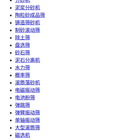
分砂机
泥浆分砂机
陶粒砂成品筛
铸造筛砂机
制砂滚动筛
除土筛
盘选筛
砂石筛
泥石分离机
水力筛
概率筛
滚筒落砂机
电磁振动筛
电池粉筛
弹跳筛
弹臂振动筛
单轴振动筛
大型滚筒筛
磁选机