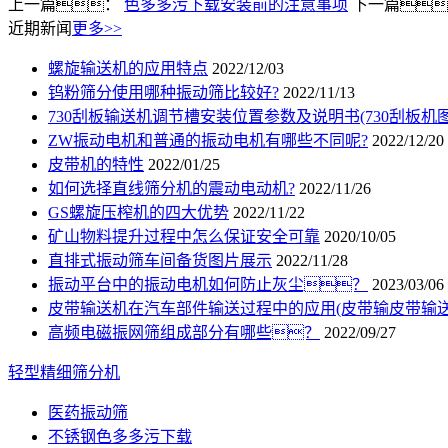
上一篇：
色多多污下载安装前的注意事项
下一篇
近期新闻
更多>>
螺旋输送机的应用特点
2022/12/03
钨粉筛分使用哪种振动筛比较好?
2022/11/13
730刮板输送机调节槽安装位置参数及说明书(730刮板机图
ZW振动电机和普通的振动电机有哪些不同呢?
2022/12/20
皮带机的特性
2022/01/25
如何选择直线筛分机的震动电动机?
2022/11/26
GS螺旋压榨机的四大优势
2022/11/22
矿山物料提升过程中怎么保证安全可靠
2020/10/05
直排式振动筛车间备货图片展示
2022/11/28
振动平台中的振动电机如何防止灰尘？
2023/03/06
皮带输送机在汽车部件输送过程中的应用(皮带输皮带输送
高频电磁振网筛组成部分有哪些？
2022/09/27
轻型精细筛分机
医药振动筛
不锈钢色多多污下载