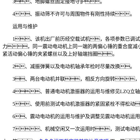
3、地脚螺丝固定接地守护。
4、振动筛不许可与周围物件有刚性持续。
运用与维护
1、该机出厂前历经空载试机，各项参数已调试
力，同一震动电动机上同一端的两偏心锤的重合度减
紧活动偏心锤的夹紧螺丝以及上好轴端挡圈。
2、减振弹簧以及电动机轴承年检时尽量改换。
3、两台电动机并联，相反方向旋转，
4、普通电动机激振器的运用与维修见LZQ立轴
5、使用前测试电动机激振器的紧固紧栓不得松动
6、震动电动机的运用与维护及调整见震动电动机运用
7、机械空闲又一次运用时，测试电动机