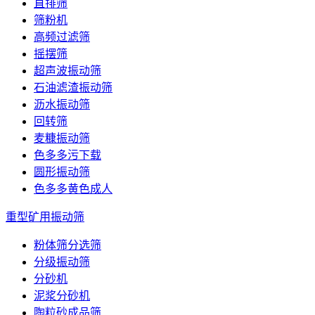
直排筛
筛粉机
高频过滤筛
摇摆筛
超声波振动筛
石油滤渣振动筛
沥水振动筛
回转筛
麦糠振动筛
色多多污下载
圆形振动筛
色多多黄色成人
重型矿用振动筛
粉体筛分选筛
分级振动筛
分砂机
泥浆分砂机
陶粒砂成品筛