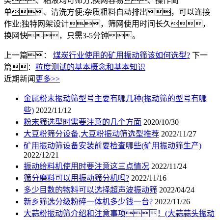
类、粘液均可筛分;换网容易、操作简
单、清洗方便;杂质粗料自动排出，可以连接
作业;独特网架设计，筛网使用时间长久，
换网快，只需3-5分钟。
上一篇：
煤炭行业使用的矿用振动筛该如何选型?
下一
篇：
粒度测试的基本概念和基本知识
近期新闻
更多>>
金属粉末振动筛型号主要有哪几种(振动筛的型号有哪
些)
2022/11/12
粉末筛选型时需要注意的几个方面
2020/10/30
大豆粉筛分设备,大豆粉振动筛选型推荐
2022/11/27
矿用振动筛设备安装前要检查哪些(矿用振动筛生产)
2022/12/21
振动给料机使用时要注意这三点情况
2022/11/24
筛分磨料可以用振动筛分机吗?
2022/11/16
多少目数的物料可以选择超声波振动筛
2022/04/24
新乡筛选分级粉碎一体机多少钱一台?
2022/11/26
大蒜粉振动筛介绍和注意事项！(大蒜蒜头振动