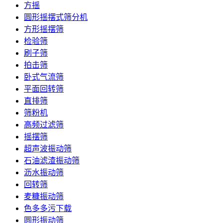
方摇
圆形摇摆式筛分机
方形摇摆筛
检验筛
刷子筛
拍击筛
卧式气流筛
平面回转筛
直排筛
筛粉机
高频过滤筛
摇摆筛
超声波振动筛
石油滤渣振动筛
沥水振动筛
回转筛
麦糠振动筛
色多多污下载
圆形振动筛