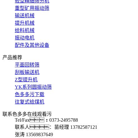
轻型精细筛分机
重型矿用振动筛
输送机械
提升机械
给料机械
振动电机
配件及其他设备
产品推荐
平面回转筛
刮板输送机
Z型提升机
YK系列圆振动筛
色多多污下载
往复式给煤机
联系色多多在线观看污
Tel/Fax：0373-2495788
联系人：苗经理 13782587121
张涛 13569837649