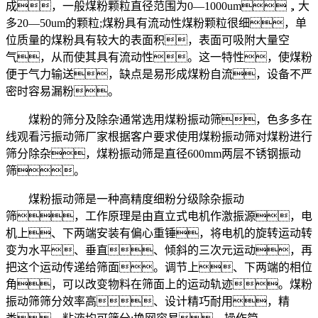
成，一般煤粉颗粒直径范围为0—1000um，大
多20—50um的颗粒;煤粉具有流动性煤粉颗粒很细，单
位质量的煤粉具有较大的表面积，表面可吸附大量空
气，从而使其具有流动性。这一特性，使煤粉
便于气力输送，缺点是易形成煤粉自流，设备不严
密时容易漏粉。
煤粉的筛分及除杂通常选用煤粉振动筛，色多多在
线观看污振动筛厂家根据客户要求使用煤粉振动筛对煤粉进行
筛分除杂，煤粉振动筛是直径600mm两层不锈钢振动
筛。
煤粉振动筛是一种高精度细粉分级除杂振动
筛，工作原理是由直立式电机作激振源，电
机上、下两端安装有偏心重锤，将电机的旋转运动转
变为水平、垂直、倾斜的三次元运动，再
把这个运动传递给筛面。调节上、下两端的相位
角，可以改变物料在筛面上的运动轨迹。煤粉
振动筛筛分效率高、设计精巧耐用，精