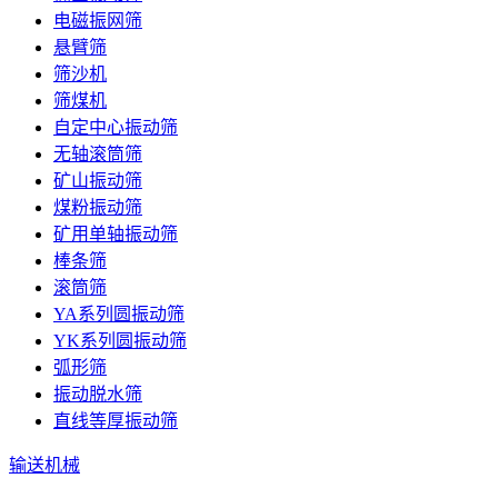
电磁振网筛
悬臂筛
筛沙机
筛煤机
自定中心振动筛
无轴滚筒筛
矿山振动筛
煤粉振动筛
矿用单轴振动筛
棒条筛
滚筒筛
YA系列圆振动筛
YK系列圆振动筛
弧形筛
振动脱水筛
直线等厚振动筛
输送机械