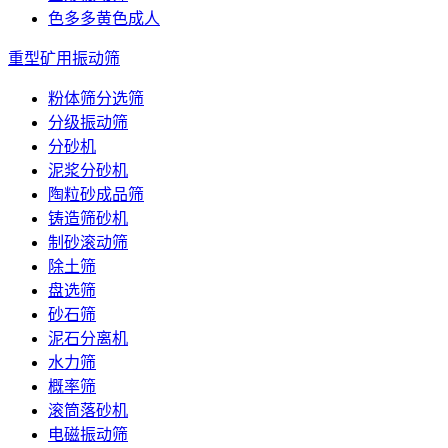
色多多黄色成人
重型矿用振动筛
粉体筛分选筛
分级振动筛
分砂机
泥浆分砂机
陶粒砂成品筛
铸造筛砂机
制砂滚动筛
除土筛
盘选筛
砂石筛
泥石分离机
水力筛
概率筛
滚筒落砂机
电磁振动筛