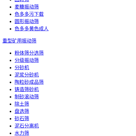
麦糠振动筛
色多多污下载
圆形振动筛
色多多黄色成人
重型矿用振动筛
粉体筛分选筛
分级振动筛
分砂机
泥浆分砂机
陶粒砂成品筛
铸造筛砂机
制砂滚动筛
除土筛
盘选筛
砂石筛
泥石分离机
水力筛