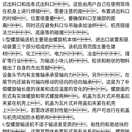
式出料口和齿条式出料口。这些由用户自己在使用现场
在机身上进行焊接，需要注意的是，布置进出料口
的时候，位置很重要，要确保料口至端部的距
离，同时还应避免料口与吊轴承加油杯、机壳链接
法兰、底座等的碰撞。
U型螺旋输送机主要是由螺旋机本体、进出口装置和驱
动装置三个部分组成的。该机应用范围主要在建
材、化工、电力、冶金、煤
矿等行业。为输送小块儿状、粒状和粉状的物料
做出了自身的杰出贡献。
设备头节内有支推轴承承受轴向力，另外，在
尾节内还装有可轴向移动的径向的径向轴承，这是为了补
偿螺旋轴长度的误差和适应温度的变化的。螺旋面的
形式有实体螺旋和带式螺旋两种。机盖为瓦片式并用盖扣
夹紧在机壳上，机盖为瓦片式并用盖扣夹紧在机壳
上，若需改进密封性能，用户可自行在机盖
与机壳间加防水粗帆布。
U型螺旋输送机不适于输送易变质的、粘性的和易结块的
物料，这跟其整体布置形式是有关系的，螺旋输