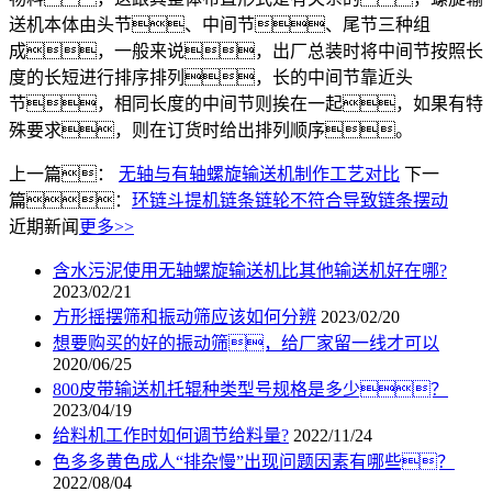
送机本体由头节、中间节、尾节三种组
成，一般来说，出厂总装时将中间节按照长
度的长短进行排序排列，长的中间节靠近头
节，相同长度的中间节则挨在一起，如果有特
殊要求，则在订货时给出排列顺序。
上一篇：
无轴与有轴螺旋输送机制作工艺对比
下一
篇：
环链斗提机链条链轮不符合导致链条摆动
近期新闻
更多>>
含水污泥使用无轴螺旋输送机比其他输送机好在哪?
2023/02/21
方形摇摆筛和振动筛应该如何分辨
2023/02/20
想要购买的好的振动筛，给厂家留一线才可以
2020/06/25
800皮带输送机托辊种类型号规格是多少？
2023/04/19
给料机工作时如何调节给料量?
2022/11/24
色多多黄色成人“排杂慢”出现问题因素有哪些？
2022/08/04