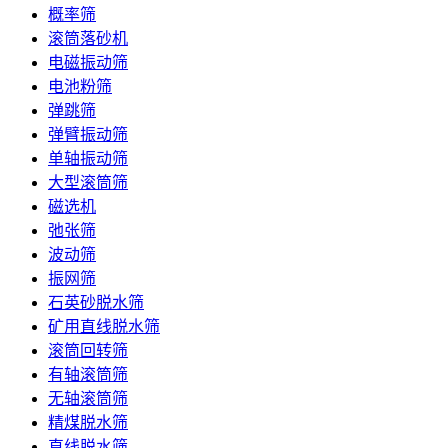
概率筛
滚筒落砂机
电磁振动筛
电池粉筛
弹跳筛
弹臂振动筛
单轴振动筛
大型滚筒筛
磁选机
弛张筛
波动筛
振网筛
石英砂脱水筛
矿用直线脱水筛
滚筒回转筛
有轴滚筒筛
无轴滚筒筛
精煤脱水筛
直线脱水筛