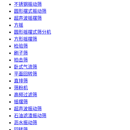
不锈钢振动筛
圆形摆式振动筛
超声波摇摆筛
方摇
圆形摇摆式筛分机
方形摇摆筛
检验筛
刷子筛
拍击筛
卧式气流筛
平面回转筛
直排筛
筛粉机
高频过滤筛
摇摆筛
超声波振动筛
石油滤渣振动筛
沥水振动筛
回转筛