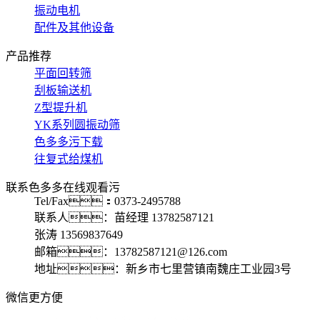
振动电机
配件及其他设备
产品推荐
平面回转筛
刮板输送机
Z型提升机
YK系列圆振动筛
色多多污下载
往复式给煤机
联系色多多在线观看污
Tel/Fax：0373-2495788
联系人：苗经理 13782587121
张涛 13569837649
邮箱：13782587121@126.com
地址：新乡市七里营镇南魏庄工业园3号
微信更方便