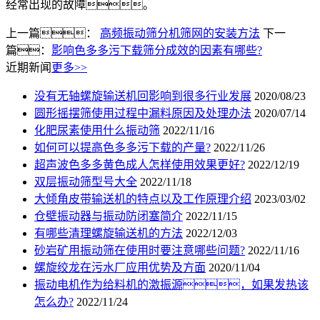
经常出现的故障。
上一篇：
高频振动筛分机筛网的安装方法
下一
篇：
影响色多多污下载筛分成效的因素有哪些?
近期新闻
更多>>
没有无轴螺旋输送机回影响到很多行业发展
2020/08/23
圆形摇摆筛使用过程中漏料原因及处理办法
2020/07/14
化肥尿素使用什么振动筛
2022/11/16
如何可以提高色多多污下载的产量?
2022/11/26
超声波色多多黄色成人怎样使用效果更好?
2022/12/19
双层振动筛型号大全
2022/11/18
大倾角皮带输送机的特点以及工作原理介绍
2023/03/02
仓壁振动器与振动防闭塞简介
2022/11/15
有哪些清理螺旋输送机的方法
2022/12/03
砂岩矿用振动筛在使用时要注意哪些问题?
2022/11/16
螺旋绞龙在污水厂应用优势及方面
2020/11/04
振动电机作为给料机的激振源，如果发热该
怎么办?
2022/11/24