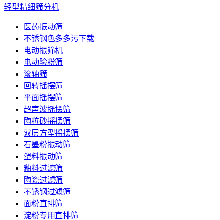
轻型精细筛分机
医药振动筛
不锈钢色多多污下载
电动振筛机
电动验粉筛
滚轴筛
回转摇摆筛
平面摇摆筛
超声波摇摆筛
陶粒砂摇摆筛
双层方型摇摆筛
石墨粉振动筛
塑料振动筛
釉料过滤筛
陶瓷过滤筛
不锈钢过滤筛
面粉直排筛
淀粉专用直排筛