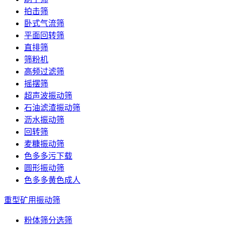
拍击筛
卧式气流筛
平面回转筛
直排筛
筛粉机
高频过滤筛
摇摆筛
超声波振动筛
石油滤渣振动筛
沥水振动筛
回转筛
麦糠振动筛
色多多污下载
圆形振动筛
色多多黄色成人
重型矿用振动筛
粉体筛分选筛