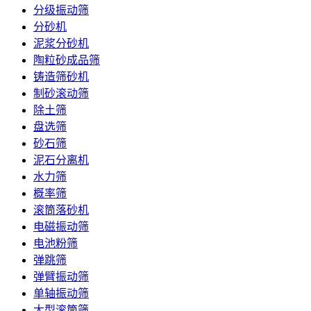
分级振动筛
分砂机
泥浆分砂机
陶粒砂成品筛
铸造筛砂机
制砂滚动筛
除土筛
盘选筛
砂石筛
泥石分离机
水力筛
概率筛
滚筒落砂机
电磁振动筛
电池粉筛
弹跳筛
弹臂振动筛
单轴振动筛
大型滚筒筛