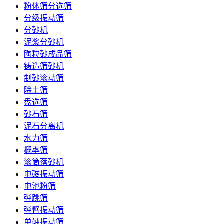
粉体筛分选筛
分级振动筛
分砂机
泥浆分砂机
陶粒砂成品筛
铸造筛砂机
制砂滚动筛
除土筛
盘选筛
砂石筛
泥石分离机
水力筛
概率筛
滚筒落砂机
电磁振动筛
电池粉筛
弹跳筛
弹臂振动筛
单轴振动筛