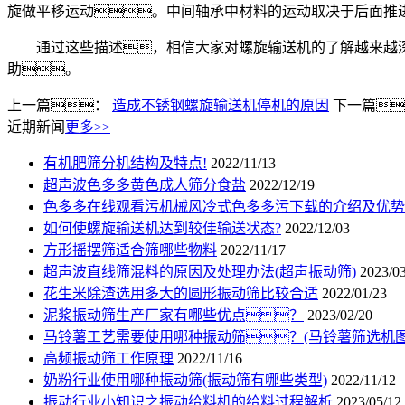
旋做平移运动。中间轴承中材料的运动取决于后面推
通过这些描述，相信大家对螺旋输送机的了解越来越深
助。
上一篇：
造成不锈钢螺旋输送机停机的原因
下一篇
近期新闻
更多>>
有机肥筛分机结构及特点!
2022/11/13
超声波色多多黄色成人筛分食盐
2022/12/19
色多多在线观看污机械风冷式色多多污下载的介绍及优势
如何使螺旋输送机达到较佳输送状态?
2022/12/03
方形摇摆筛适合筛哪些物料
2022/11/17
超声波直线筛混料的原因及处理办法(超声振动筛)
2023/0
花生米除渣选用多大的圆形振动筛比较合适
2022/01/23
泥浆振动筛生产厂家有哪些优点？
2023/02/20
马铃薯工艺需要使用哪种振动筛？(马铃薯筛选机图
高频振动筛工作原理
2022/11/16
奶粉行业使用哪种振动筛(振动筛有哪些类型)
2022/11/12
振动行业小知识之振动给料机的给料过程解析
2023/05/12