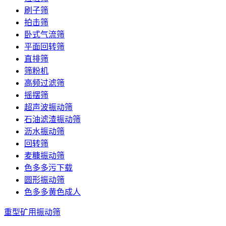
刷子筛
拍击筛
卧式气流筛
平面回转筛
直排筛
筛粉机
高频过滤筛
摇摆筛
超声波振动筛
石油滤渣振动筛
沥水振动筛
回转筛
麦糠振动筛
色多多污下载
圆形振动筛
色多多黄色成人
重型矿用振动筛