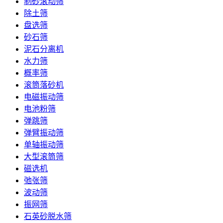
制砂滚动筛
除土筛
盘选筛
砂石筛
泥石分离机
水力筛
概率筛
滚筒落砂机
电磁振动筛
电池粉筛
弹跳筛
弹臂振动筛
单轴振动筛
大型滚筒筛
磁选机
弛张筛
波动筛
振网筛
石英砂脱水筛