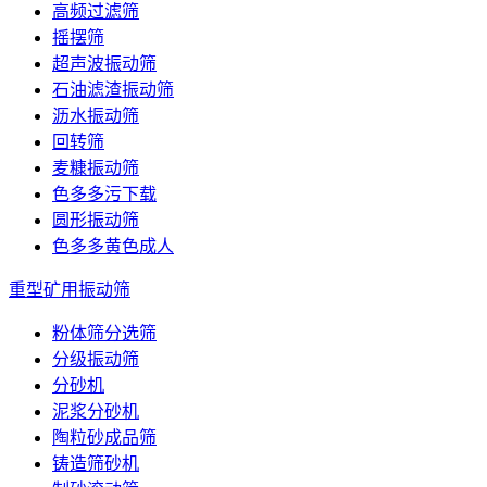
高频过滤筛
摇摆筛
超声波振动筛
石油滤渣振动筛
沥水振动筛
回转筛
麦糠振动筛
色多多污下载
圆形振动筛
色多多黄色成人
重型矿用振动筛
粉体筛分选筛
分级振动筛
分砂机
泥浆分砂机
陶粒砂成品筛
铸造筛砂机