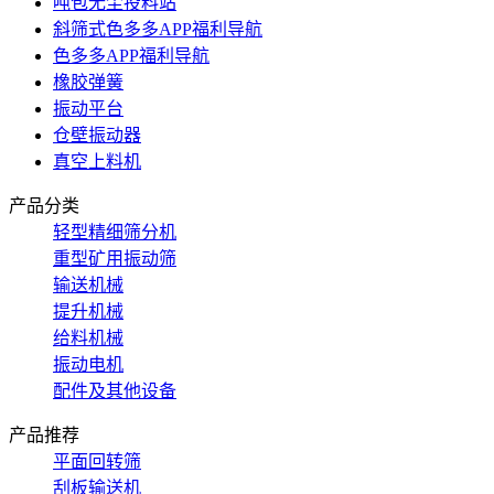
吨包无尘投料站
斜筛式色多多APP福利导航
色多多APP福利导航
橡胶弹簧
振动平台
仓壁振动器
真空上料机
产品分类
轻型精细筛分机
重型矿用振动筛
输送机械
提升机械
给料机械
振动电机
配件及其他设备
产品推荐
平面回转筛
刮板输送机