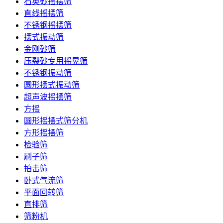
石英砂摇摆筛
直线摇摆筛
不锈钢摇摆筛
摆式振动筛
金刚砂筛
压裂砂专用摇晃筛
不锈钢振动筛
圆形摆式振动筛
超声波摇摆筛
方摇
圆形摇摆式筛分机
方形摇摆筛
检验筛
刷子筛
拍击筛
卧式气流筛
平面回转筛
直排筛
筛粉机