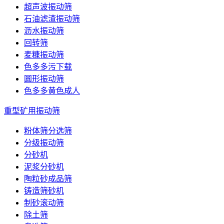
超声波振动筛
石油滤渣振动筛
沥水振动筛
回转筛
麦糠振动筛
色多多污下载
圆形振动筛
色多多黄色成人
重型矿用振动筛
粉体筛分选筛
分级振动筛
分砂机
泥浆分砂机
陶粒砂成品筛
铸造筛砂机
制砂滚动筛
除土筛