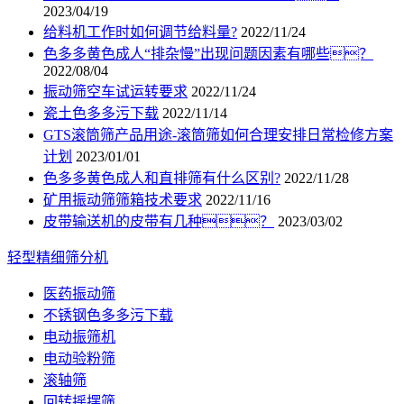
2023/04/19
给料机工作时如何调节给料量?
2022/11/24
色多多黄色成人“排杂慢”出现问题因素有哪些？
2022/08/04
振动筛空车试运转要求
2022/11/24
瓷土色多多污下载
2022/11/14
GTS滚筒筛产品用途-滚筒筛如何合理安排日常检修方案
计划
2023/01/01
色多多黄色成人和直排筛有什么区别?
2022/11/28
矿用振动筛筛箱技术要求
2022/11/16
皮带输送机的皮带有几种？
2023/03/02
轻型精细筛分机
医药振动筛
不锈钢色多多污下载
电动振筛机
电动验粉筛
滚轴筛
回转摇摆筛