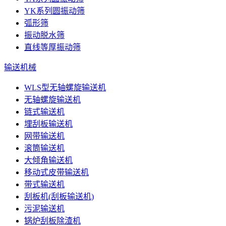
YK系列圆振动筛
弧形筛
振动脱水筛
直线等厚振动筛
输送机械
WLS型无轴螺旋输送机
无轴螺旋输送机
链式输送机
埋刮板输送机
网带输送机
滚筒输送机
大倾角输送机
移动式皮带输送机
带式输送机
刮板机(刮板输送机)
污泥输送机
锅炉刮板除渣机