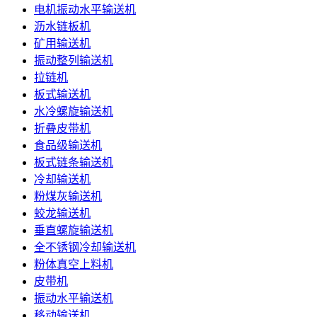
电机振动水平输送机
沥水链板机
矿用输送机
振动整列输送机
拉链机
板式输送机
水冷螺旋输送机
折叠皮带机
食品级输送机
板式链条输送机
冷却输送机
粉煤灰输送机
蛟龙输送机
垂直螺旋输送机
全不锈钢冷却输送机
粉体真空上料机
皮带机
振动水平输送机
移动输送机