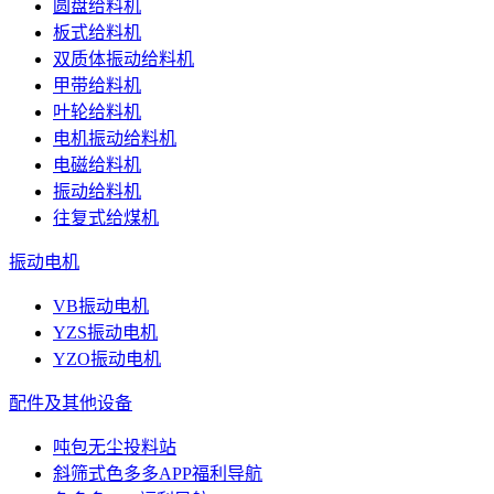
圆盘给料机
板式给料机
双质体振动给料机
甲带给料机
叶轮给料机
电机振动给料机
电磁给料机
振动给料机
往复式给煤机
振动电机
VB振动电机
YZS振动电机
YZO振动电机
配件及其他设备
吨包无尘投料站
斜筛式色多多APP福利导航