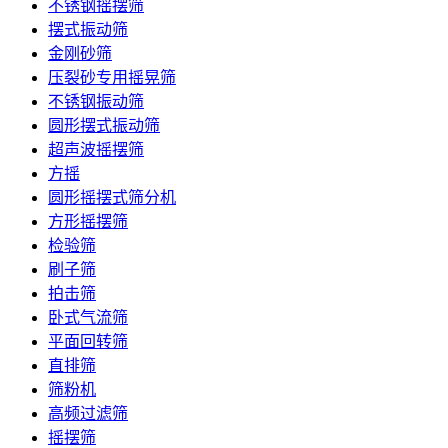
不锈钢摇摆筛
摆式振动筛
金刚砂筛
压裂砂专用摇晃筛
不锈钢振动筛
圆形摆式振动筛
超声波摇摆筛
方摇
圆形摇摆式筛分机
方形摇摆筛
检验筛
刷子筛
拍击筛
卧式气流筛
平面回转筛
直排筛
筛粉机
高频过滤筛
摇摆筛