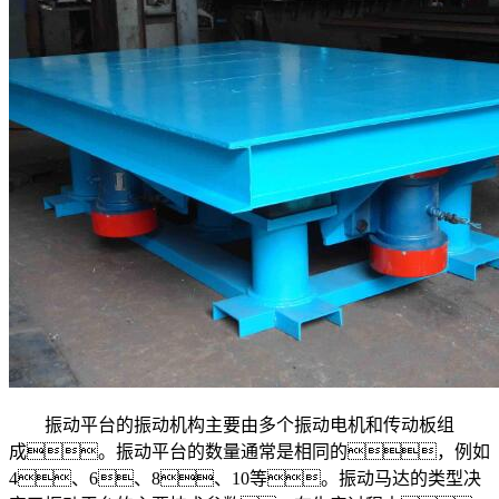
振动平台的振动机构主要由多个振动电机和传动板组
成。振动平台的数量通常是相同的，例如
4、6、8、10等。振动马达的类型决