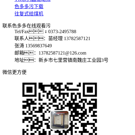
色多多污下载
往复式给煤机
联系色多多在线观看污
Tel/Fax：0373-2495788
联系人：苗经理 13782587121
张涛 13569837649
邮箱：13782587121@126.com
地址：新乡市七里营镇南魏庄工业园3号
微信更方便