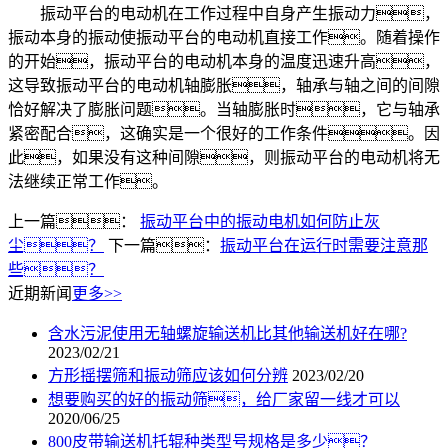
振动平台的电动机在工作过程中自身产生振动力，
振动本身的振动使振动平台的电动机直接工作。随着操作
的开始，振动平台的电动机本身的温度迅速升高，
这导致振动平台的电动机轴膨胀，轴承与轴之间的间隙
恰好解决了膨胀问题。当轴膨胀时，它与轴承
紧密配合，这确实是一个很好的工作条件。因
此，如果没有这种间隙，则振动平台的电动机将无
法继续正常工作。
上一篇：
振动平台中的振动电机如何防止灰
尘？
下一篇：
振动平台在运行时需要注意那
些？
近期新闻
更多>>
含水污泥使用无轴螺旋输送机比其他输送机好在哪?
2023/02/21
方形摇摆筛和振动筛应该如何分辨
2023/02/20
想要购买的好的振动筛，给厂家留一线才可以
2020/06/25
800皮带输送机托辊种类型号规格是多少？