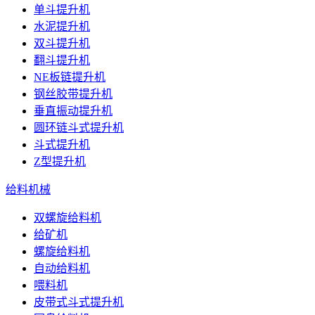
单斗提升机
水泥提升机
双斗提升机
翻斗提升机
NE板链提升机
钢丝胶带提升机
垂直振动提升机
圆环链斗式提升机
斗式提升机
Z型提升机
给料机械
双螺旋给料机
给矿机
螺旋给料机
自动给料机
喂料机
皮带式斗式提升机