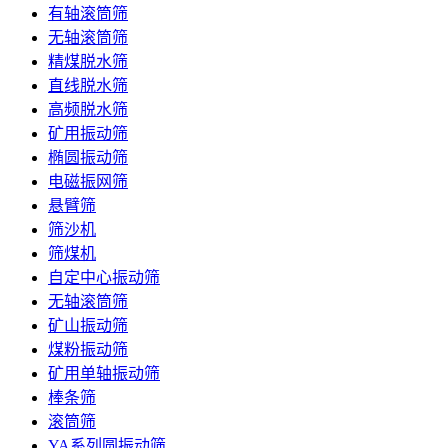
有轴滚筒筛
无轴滚筒筛
精煤脱水筛
直线脱水筛
高频脱水筛
矿用振动筛
椭圆振动筛
电磁振网筛
悬臂筛
筛沙机
筛煤机
自定中心振动筛
无轴滚筒筛
矿山振动筛
煤粉振动筛
矿用单轴振动筛
棒条筛
滚筒筛
YA系列圆振动筛