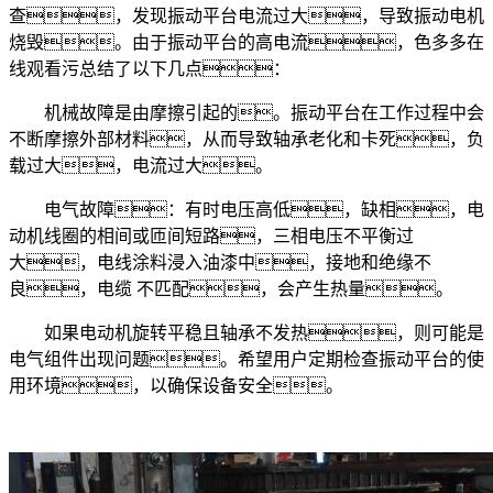
查，发现振动平台电流过大，导致振动电机
烧毁。由于振动平台的高电流，色多多在
线观看污总结了以下几点：
机械故障是由摩擦引起的。振动平台在工作过程中会
不断摩擦外部材料，从而导致轴承老化和卡死，负
载过大，电流过大。
电气故障：有时电压高低，缺相，电
动机线圈的相间或匝间短路，三相电压不平衡过
大，电线涂料浸入油漆中，接地和绝缘不
良，电缆 不匹配，会产生热量。
如果电动机旋转平稳且轴承不发热，则可能是
电气组件出现问题。希望用户定期检查振动平台的使
用环境，以确保设备安全。