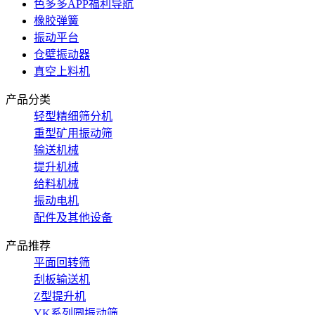
色多多APP福利导航
橡胶弹簧
振动平台
仓壁振动器
真空上料机
产品分类
轻型精细筛分机
重型矿用振动筛
输送机械
提升机械
给料机械
振动电机
配件及其他设备
产品推荐
平面回转筛
刮板输送机
Z型提升机
YK系列圆振动筛