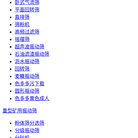
卧式气流筛
平面回转筛
直排筛
筛粉机
高频过滤筛
摇摆筛
超声波振动筛
石油滤渣振动筛
沥水振动筛
回转筛
麦糠振动筛
色多多污下载
圆形振动筛
色多多黄色成人
重型矿用振动筛
粉体筛分选筛
分级振动筛
分砂机