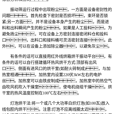
振动筛运行过程中出现粉尘，一方面是设备密封性的
问题。首先检查下密封是否损坏，束环是否锁
紧;另一方面，并不是设备本身产生的粉尘，而是进
料和出料瞬间产生的粉尘。如果是人工投料，为
避免扬尘，可在设备上方密封连接密闭料仓和投料
口，出料口和接料桶可灵活密封连接。此
外，可以在设备上添加除尘器，以避免灰尘。
有条件的话可以直接用红外线烘箱烘干振动平台，有
条件的话可以自行搭建循环热风烘干方式:顶部有出风
口、侧面有进风口的烘干室(如耐火砖制成)，与加
热室相通，加热室内设置220伏3kW左右的电炉
丝。加热室可以由铁皮制成，加热室中的热空气
由吹风机吹入干燥室，使电机绕组干燥。烘
干室的热风温度控制在100℃左右。
灯泡烘干法:将一个或几个大功率白炽灯泡(如100瓦)放入
线包腔内烘干。注意:灯泡不应离线圈太近，