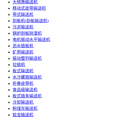
大倾角输送机
移动式皮带输送机
带式输送机
刮板机(刮板输送机)
污泥输送机
锅炉刮板除渣机
电机振动水平输送机
沥水链板机
矿用输送机
振动整列输送机
拉链机
板式输送机
水冷螺旋输送机
折叠皮带机
食品级输送机
板式链条输送机
冷却输送机
粉煤灰输送机
蛟龙输送机