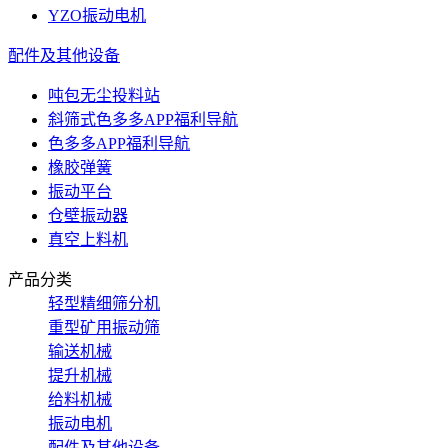
YZO振动电机
配件及其他设备
吨包无尘投料站
斜筛式色多多APP福利导航
色多多APP福利导航
橡胶弹簧
振动平台
仓壁振动器
真空上料机
产品分类
轻型精细筛分机
重型矿用振动筛
输送机械
提升机械
给料机械
振动电机
配件及其他设备