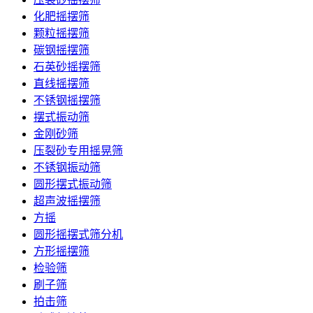
化肥摇摆筛
颗粒摇摆筛
碳钢摇摆筛
石英砂摇摆筛
直线摇摆筛
不锈钢摇摆筛
摆式振动筛
金刚砂筛
压裂砂专用摇晃筛
不锈钢振动筛
圆形摆式振动筛
超声波摇摆筛
方摇
圆形摇摆式筛分机
方形摇摆筛
检验筛
刷子筛
拍击筛