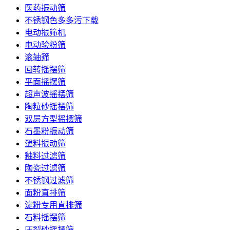
医药振动筛
不锈钢色多多污下载
电动振筛机
电动验粉筛
滚轴筛
回转摇摆筛
平面摇摆筛
超声波摇摆筛
陶粒砂摇摆筛
双层方型摇摆筛
石墨粉振动筛
塑料振动筛
釉料过滤筛
陶瓷过滤筛
不锈钢过滤筛
面粉直排筛
淀粉专用直排筛
石料摇摆筛
压裂砂摇摆筛