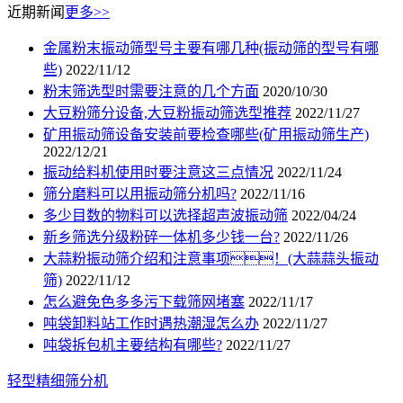
近期新闻
更多>>
金属粉末振动筛型号主要有哪几种(振动筛的型号有哪
些)
2022/11/12
粉末筛选型时需要注意的几个方面
2020/10/30
大豆粉筛分设备,大豆粉振动筛选型推荐
2022/11/27
矿用振动筛设备安装前要检查哪些(矿用振动筛生产)
2022/12/21
振动给料机使用时要注意这三点情况
2022/11/24
筛分磨料可以用振动筛分机吗?
2022/11/16
多少目数的物料可以选择超声波振动筛
2022/04/24
新乡筛选分级粉碎一体机多少钱一台?
2022/11/26
大蒜粉振动筛介绍和注意事项！(大蒜蒜头振动
筛)
2022/11/12
怎么避免色多多污下载筛网堵塞
2022/11/17
吨袋卸料站工作时遇热潮湿怎么办
2022/11/27
吨袋拆包机主要结构有哪些?
2022/11/27
轻型精细筛分机