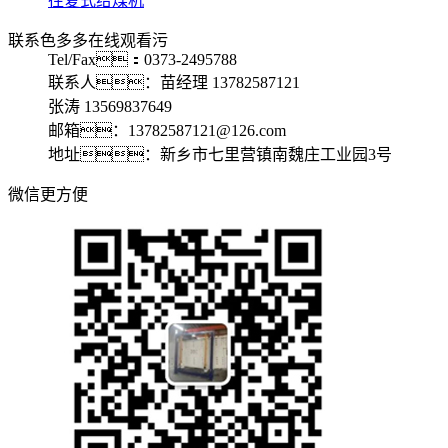
往复式给煤机
联系色多多在线观看污
Tel/Fax：0373-2495788
联系人：苗经理 13782587121
张涛 13569837649
邮箱：13782587121@126.com
地址：新乡市七里营镇南魏庄工业园3号
微信更方便