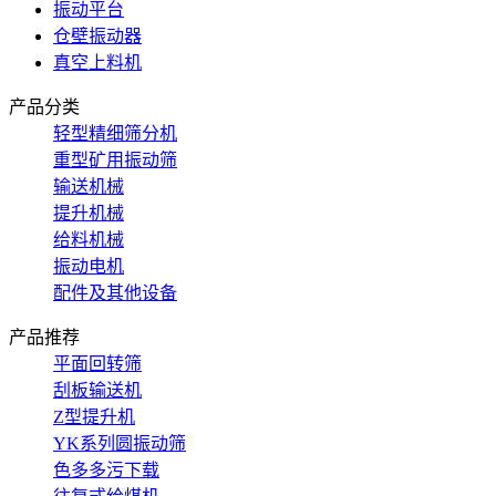
振动平台
仓壁振动器
真空上料机
产品分类
轻型精细筛分机
重型矿用振动筛
输送机械
提升机械
给料机械
振动电机
配件及其他设备
产品推荐
平面回转筛
刮板输送机
Z型提升机
YK系列圆振动筛
色多多污下载