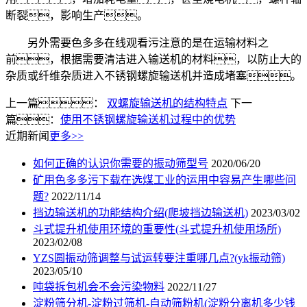
断裂，影响生产。
另外需要色多多在线观看污注意的是在运输材料之
前，根据需要清洁进入输送机的材料，以防止大的
杂质或纤维杂质进入不锈钢螺旋输送机并造成堵塞。
上一篇：
双螺旋输送机的结构特点
下一
篇：
使用不锈钢螺旋输送机过程中的优势
近期新闻
更多>>
如何正确的认识你需要的振动筛型号
2020/06/20
矿用色多多污下载在选煤工业的运用中容易产生哪些问
题?
2022/11/14
挡边输送机的功能结构介绍(爬坡挡边输送机)
2023/03/02
斗式提升机使用环境的重要性(斗式提升机使用场所)
2023/02/08
YZS圆振动筛调整与试运转要注重哪几点?(yk振动筛)
2023/05/10
吨袋拆包机会不会污染物料
2022/11/27
淀粉筛分机-淀粉过筛机-自动筛粉机(淀粉分离机多少钱