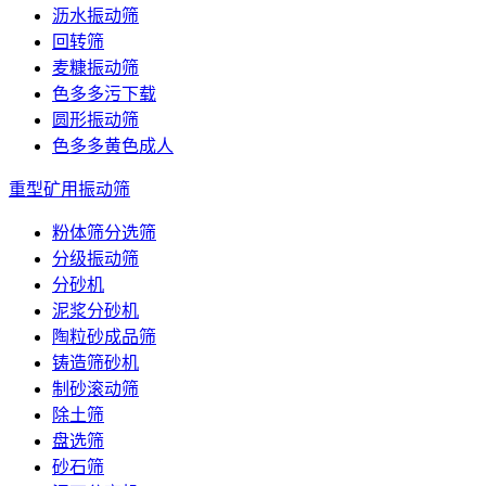
沥水振动筛
回转筛
麦糠振动筛
色多多污下载
圆形振动筛
色多多黄色成人
重型矿用振动筛
粉体筛分选筛
分级振动筛
分砂机
泥浆分砂机
陶粒砂成品筛
铸造筛砂机
制砂滚动筛
除土筛
盘选筛
砂石筛