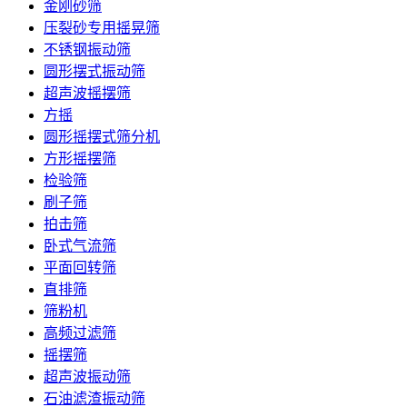
金刚砂筛
压裂砂专用摇晃筛
不锈钢振动筛
圆形摆式振动筛
超声波摇摆筛
方摇
圆形摇摆式筛分机
方形摇摆筛
检验筛
刷子筛
拍击筛
卧式气流筛
平面回转筛
直排筛
筛粉机
高频过滤筛
摇摆筛
超声波振动筛
石油滤渣振动筛