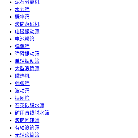
泥石分离机
水力筛
概率筛
滚筒落砂机
电磁振动筛
电池粉筛
弹跳筛
弹臂振动筛
单轴振动筛
大型滚筒筛
磁选机
弛张筛
波动筛
振网筛
石英砂脱水筛
矿用直线脱水筛
滚筒回转筛
有轴滚筒筛
无轴滚筒筛