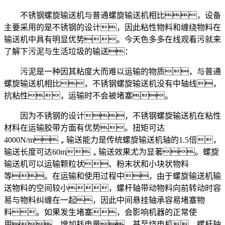
不锈钢螺旋输送机与普通螺旋输送机相比，设备
主要采用的是不锈钢的设计，因此粘性物料和缠绕物料在
输送机中具有明显优势。今天色多多在线观看污就来
了解下污泥与生活垃圾的输送：
污泥是一种因其粘度大而难以运输的物质，与普通
螺旋输送机相比，不锈钢螺旋输送机没有中轴线，
抗粘性，运输时不会被堵塞。
因为不锈钢的设计，不锈钢螺旋输送机在粘性
材料在运输胶带方面有优势。扭矩可达
4000N/m，输送能力是传统螺旋输送机轴的1.5倍，
输送长度可达60m，输送效果尤为显著。螺旋
输送机可以运输颗粒状、粉末状和小块状物料
等。在运输和使用过程中，由于螺旋输送机输
送物料的空间较小，螺杆轴带动物料向前转动时容
易与物料纠缠在一起，因此中间悬挂轴承容易堵塞物
料。如果发生堵塞，会影响机器的正常使
用，增加耗电量，甚至烧电机，螺杆轴