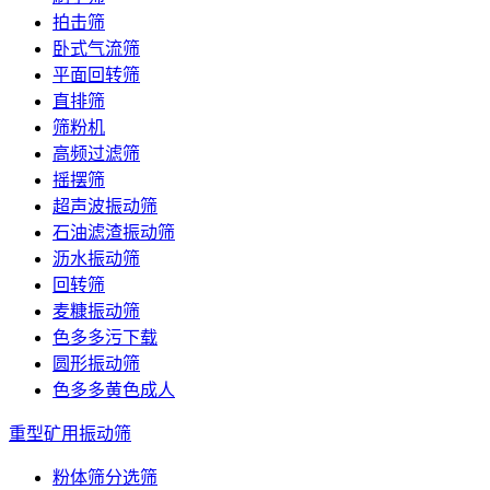
拍击筛
卧式气流筛
平面回转筛
直排筛
筛粉机
高频过滤筛
摇摆筛
超声波振动筛
石油滤渣振动筛
沥水振动筛
回转筛
麦糠振动筛
色多多污下载
圆形振动筛
色多多黄色成人
重型矿用振动筛
粉体筛分选筛