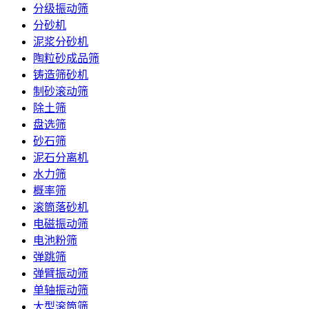
分级振动筛
分砂机
泥浆分砂机
陶粒砂成品筛
铸造筛砂机
制砂滚动筛
除土筛
盘选筛
砂石筛
泥石分离机
水力筛
概率筛
滚筒落砂机
电磁振动筛
电池粉筛
弹跳筛
弹臂振动筛
单轴振动筛
大型滚筒筛