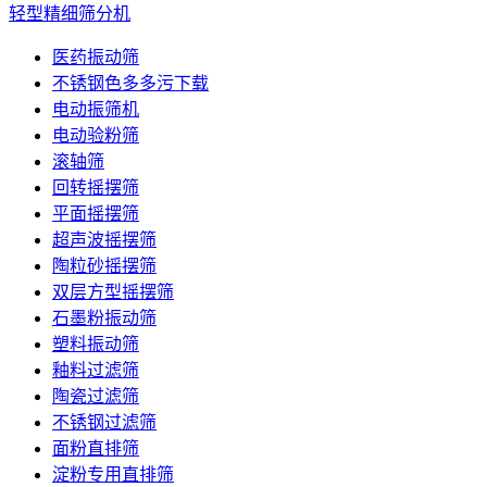
轻型精细筛分机
医药振动筛
不锈钢色多多污下载
电动振筛机
电动验粉筛
滚轴筛
回转摇摆筛
平面摇摆筛
超声波摇摆筛
陶粒砂摇摆筛
双层方型摇摆筛
石墨粉振动筛
塑料振动筛
釉料过滤筛
陶瓷过滤筛
不锈钢过滤筛
面粉直排筛
淀粉专用直排筛