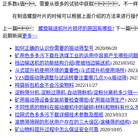
正系数k值，需要从很多的试验中获取，不一样
在制造螺旋叶片的时候可以根据上面介绍的方法来进行操作
上一篇：
螺旋输送机叶片损坏的原因有哪些?
下一篇
近期新闻
更多>>
如何正确的认识你需要的振动筛型号
2020/06/20
矿用色多多污下载在选煤工业的运用中容易产生哪些问题
挡边输送机的功能结构介绍(爬坡挡边输送机)
2023/03/02
斗式提升机使用环境的重要性(斗式提升机使用场所)
2023
YZS圆振动筛调整与试运转要注重哪几点?(yk振动筛)
202
吨袋拆包机会不会污染物料
2022/11/27
淀粉筛分机-淀粉过筛机-自动筛粉机(淀粉分离机多少钱一
矿用振动筛设备安装前要检查哪些(矿用振动筛生产)
2022
不同性质的物料在振动磨机中的破碎(材料和物料有什么不
拉网式色多多污下载详细技术参数及图纸
2023/03/23
滚筒筛筛网的形状用户存在的三大误区(滚桶筛的结构)
20
矿山物料提升过程中怎么保证安全可靠
2020/10/05