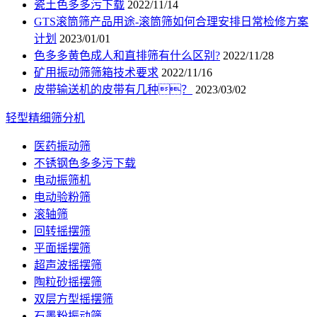
瓷土色多多污下载
2022/11/14
GTS滚筒筛产品用途-滚筒筛如何合理安排日常检修方案
计划
2023/01/01
色多多黄色成人和直排筛有什么区别?
2022/11/28
矿用振动筛筛箱技术要求
2022/11/16
皮带输送机的皮带有几种？
2023/03/02
轻型精细筛分机
医药振动筛
不锈钢色多多污下载
电动振筛机
电动验粉筛
滚轴筛
回转摇摆筛
平面摇摆筛
超声波摇摆筛
陶粒砂摇摆筛
双层方型摇摆筛
石墨粉振动筛