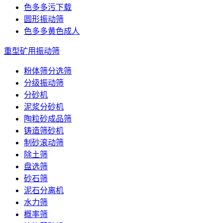
色多多污下载
圆形振动筛
色多多黄色成人
重型矿用振动筛
粉体筛分选筛
分级振动筛
分砂机
泥浆分砂机
陶粒砂成品筛
铸造筛砂机
制砂滚动筛
除土筛
盘选筛
砂石筛
泥石分离机
水力筛
概率筛