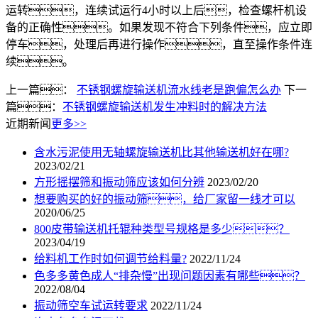
运转，连续试运行4小时以上后，检查螺杆机设
备的正确性。如果发现不符合下列条件，应立即
停车，处理后再进行操作，直至操作条件连
续。
上一篇：
不锈钢螺旋输送机流水线老是跑偏怎么办
下一
篇：
不锈钢螺旋输送机发生冲料时的解决方法
近期新闻
更多>>
含水污泥使用无轴螺旋输送机比其他输送机好在哪?
2023/02/21
方形摇摆筛和振动筛应该如何分辨
2023/02/20
想要购买的好的振动筛，给厂家留一线才可以
2020/06/25
800皮带输送机托辊种类型号规格是多少？
2023/04/19
给料机工作时如何调节给料量?
2022/11/24
色多多黄色成人“排杂慢”出现问题因素有哪些？
2022/08/04
振动筛空车试运转要求
2022/11/24