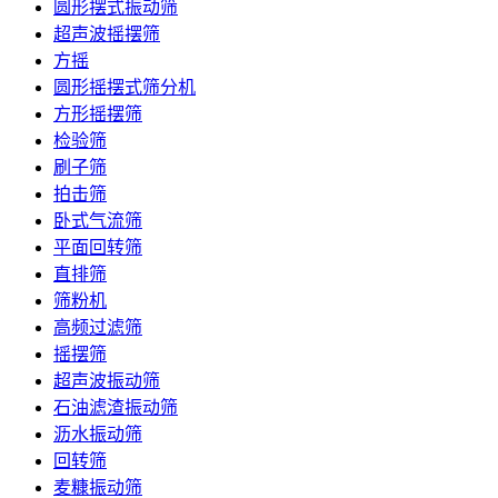
圆形摆式振动筛
超声波摇摆筛
方摇
圆形摇摆式筛分机
方形摇摆筛
检验筛
刷子筛
拍击筛
卧式气流筛
平面回转筛
直排筛
筛粉机
高频过滤筛
摇摆筛
超声波振动筛
石油滤渣振动筛
沥水振动筛
回转筛
麦糠振动筛