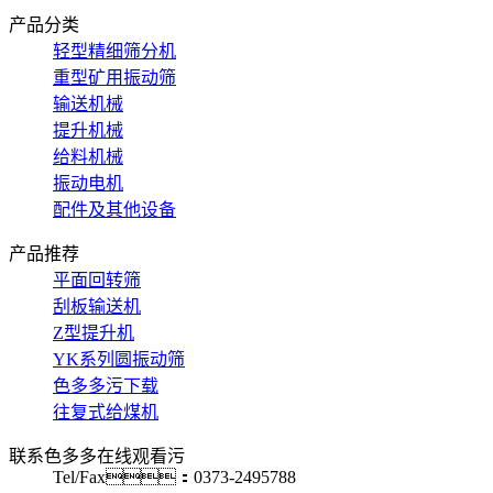
产品分类
轻型精细筛分机
重型矿用振动筛
输送机械
提升机械
给料机械
振动电机
配件及其他设备
产品推荐
平面回转筛
刮板输送机
Z型提升机
YK系列圆振动筛
色多多污下载
往复式给煤机
联系色多多在线观看污
Tel/Fax：0373-2495788