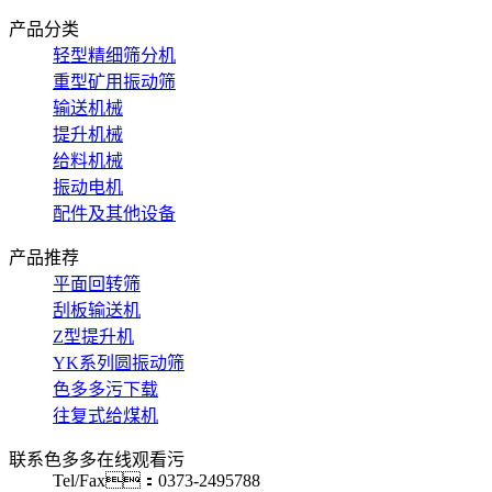
产品分类
轻型精细筛分机
重型矿用振动筛
输送机械
提升机械
给料机械
振动电机
配件及其他设备
产品推荐
平面回转筛
刮板输送机
Z型提升机
YK系列圆振动筛
色多多污下载
往复式给煤机
联系色多多在线观看污
Tel/Fax：0373-2495788