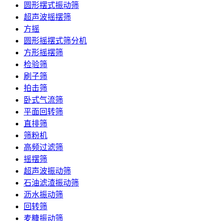
圆形摆式振动筛
超声波摇摆筛
方摇
圆形摇摆式筛分机
方形摇摆筛
检验筛
刷子筛
拍击筛
卧式气流筛
平面回转筛
直排筛
筛粉机
高频过滤筛
摇摆筛
超声波振动筛
石油滤渣振动筛
沥水振动筛
回转筛
麦糠振动筛