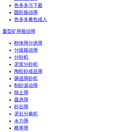
色多多污下载
圆形振动筛
色多多黄色成人
重型矿用振动筛
粉体筛分选筛
分级振动筛
分砂机
泥浆分砂机
陶粒砂成品筛
铸造筛砂机
制砂滚动筛
除土筛
盘选筛
砂石筛
泥石分离机
水力筛
概率筛