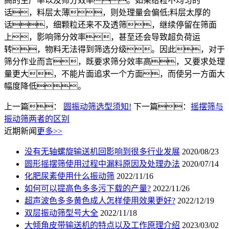
高的生产率以及筛分效率。如果给粒不均匀的
话，料层太薄，则处理量会偏低;料层太厚的
话，细颗粒还来不及透筛，继续停留在筛面
上，影响筛分效率，甚至还会导致超负荷运
转，物料无法得到筛选分级。因此，对于
筛分作业而言，既要求筛分效率高，又要求处理
量更大，不能片面追求一个方面，而使另一方面大
幅度降低。
上一篇：
圆振动筛选型须知!
下一篇：
摇摆筛与
振动筛两者的区别
近期新闻
更多>>
没有无轴螺旋输送机回影响到很多行业发展
2020/08/23
圆形摇摆筛使用过程中漏料原因及处理办法
2020/07/14
化肥尿素使用什么振动筛
2022/11/16
如何可以提高色多多污下载的产量?
2022/11/26
超声波色多多黄色成人怎样使用效果更好?
2022/12/19
双层振动筛型号大全
2022/11/18
大倾角皮带输送机的特点以及工作原理介绍
2023/03/02