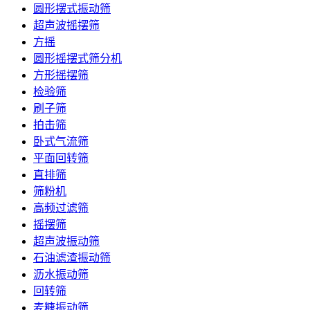
圆形摆式振动筛
超声波摇摆筛
方摇
圆形摇摆式筛分机
方形摇摆筛
检验筛
刷子筛
拍击筛
卧式气流筛
平面回转筛
直排筛
筛粉机
高频过滤筛
摇摆筛
超声波振动筛
石油滤渣振动筛
沥水振动筛
回转筛
麦糠振动筛