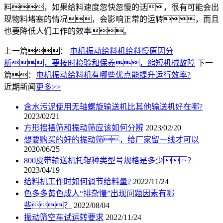
料，如果给料速度忽快忽慢的话，很有可能会出
现物料堵塞的情况，会影响正常的运转，而且
也要降低人们工作的效率。
上一篇：
电机振动给料机给料慢原因分
析，要按时检验和保养，缩短机械故障
下一
篇：
电机振动给料机有哪些优点能提升运行效率?
近期新闻
更多>>
含水污泥使用无轴螺旋输送机比其他输送机好在哪?
2023/02/21
方形摇摆筛和振动筛应该如何分辨
2023/02/20
想要购买的好的振动筛，给厂家留一线才可以
2020/06/25
800皮带输送机托辊种类型号规格是多少？
2023/04/19
给料机工作时如何调节给料量?
2022/11/24
色多多黄色成人“排杂慢”出现问题因素有哪
些？
2022/08/04
振动筛空车试运转要求
2022/11/24