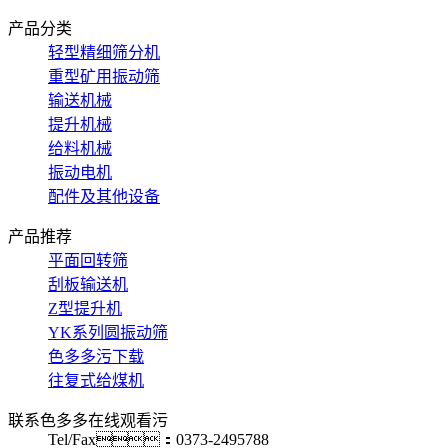
产品分类
轻型精细筛分机
重型矿用振动筛
输送机械
提升机械
给料机械
振动电机
配件及其他设备
产品推荐
平面回转筛
刮板输送机
Z型提升机
YK系列圆振动筛
色多多污下载
往复式给煤机
联系色多多在线观看污
Tel/Fax：0373-2495788