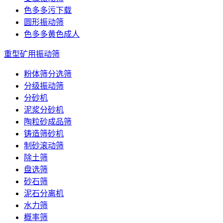
色多多污下载
圆形振动筛
色多多黄色成人
重型矿用振动筛
粉体筛分选筛
分级振动筛
分砂机
泥浆分砂机
陶粒砂成品筛
铸造筛砂机
制砂滚动筛
除土筛
盘选筛
砂石筛
泥石分离机
水力筛
概率筛