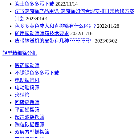
瓷土色多多污下载
2022/11/14
GTS滚筒筛产品用途-滚筒筛如何合理安排日常检修方案
计划
2023/01/01
色多多黄色成人和直排筛有什么区别?
2022/11/28
矿用振动筛筛箱技术要求
2022/11/16
皮带输送机的皮带有几种？
2023/03/02
轻型精细筛分机
医药振动筛
不锈钢色多多污下载
电动振筛机
电动验粉筛
滚轴筛
回转摇摆筛
平面摇摆筛
超声波摇摆筛
陶粒砂摇摆筛
双层方型摇摆筛