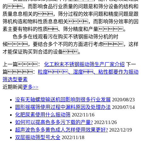
的，而影响食品行业质量的问题是和筛分设备的结构和
质量息息相关的，筛分过程的效率问题和精度问题是跟
筛机构造和物料性质息息相关，而影响筛分效率的因
素主要有物料的性质、筛分精度和产量。
色多多在线观看污在购买不锈钢振动筛分机的时
候，要结合多个不同的方面进行考虑，这样
才能保证购买到合适的设备。
上一篇：
化工粉末不锈钢振动筛生产厂家介绍
下一
篇：
粒度、湿度、粘性都要作为振动
筛选型要素
近期新闻
更多>>
没有无轴螺旋输送机回影响到很多行业发展
2020/08/23
圆形摇摆筛使用过程中漏料原因及处理办法
2020/07/14
化肥尿素使用什么振动筛
2022/11/16
如何可以提高色多多污下载的产量?
2022/11/26
超声波色多多黄色成人怎样使用效果更好?
2022/12/19
双层振动筛型号大全
2022/11/18