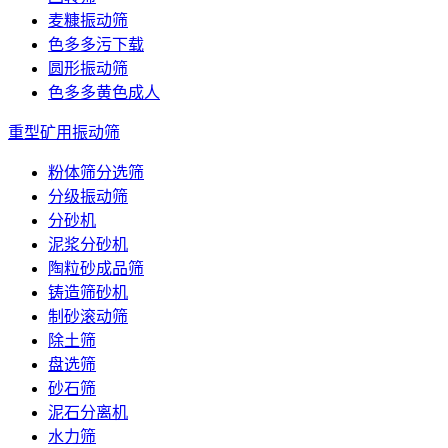
麦糠振动筛
色多多污下载
圆形振动筛
色多多黄色成人
重型矿用振动筛
粉体筛分选筛
分级振动筛
分砂机
泥浆分砂机
陶粒砂成品筛
铸造筛砂机
制砂滚动筛
除土筛
盘选筛
砂石筛
泥石分离机
水力筛