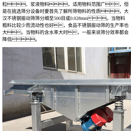
粒、浆液物料，适用物料范围广，但
是在挑选筛分设备时要首先了解所筛物料的性质，大
汉不锈钢振动筛筛分细至500目或0.028mm。当物料
粗料比较少而流动性也好，食品不锈钢振动筛的生产率也
大。当物料的含水率大时，一般来说筛分效率都会
降低。