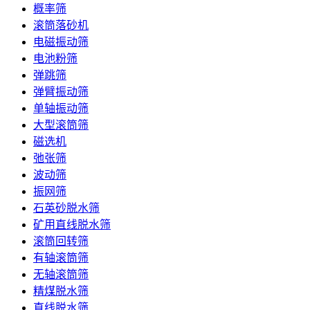
概率筛
滚筒落砂机
电磁振动筛
电池粉筛
弹跳筛
弹臂振动筛
单轴振动筛
大型滚筒筛
磁选机
弛张筛
波动筛
振网筛
石英砂脱水筛
矿用直线脱水筛
滚筒回转筛
有轴滚筒筛
无轴滚筒筛
精煤脱水筛
直线脱水筛