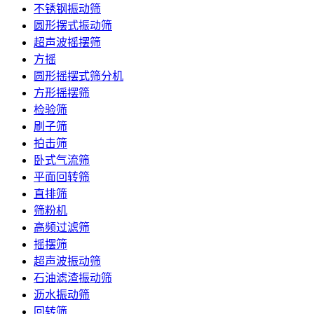
不锈钢振动筛
圆形摆式振动筛
超声波摇摆筛
方摇
圆形摇摆式筛分机
方形摇摆筛
检验筛
刷子筛
拍击筛
卧式气流筛
平面回转筛
直排筛
筛粉机
高频过滤筛
摇摆筛
超声波振动筛
石油滤渣振动筛
沥水振动筛
回转筛