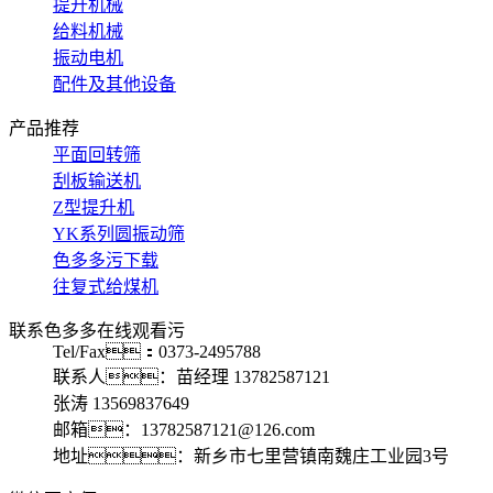
提升机械
给料机械
振动电机
配件及其他设备
产品推荐
平面回转筛
刮板输送机
Z型提升机
YK系列圆振动筛
色多多污下载
往复式给煤机
联系色多多在线观看污
Tel/Fax：0373-2495788
联系人：苗经理 13782587121
张涛 13569837649
邮箱：13782587121@126.com
地址：新乡市七里营镇南魏庄工业园3号