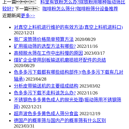
上一篇：
料里有铁粉怎么办?除铁粉用哪种振动筛比
较好?
下一篇：
咖啡粉怎么筛分?咖啡粉筛分设备推荐
近期新闻
更多>>
对真空上料机进行维护的有效方法(真空上料机进料口)
2022/12/21
我厂滚筒筛价格简单预算方法
2020/08/29
矿用振动筛的选型方法有哪些?
2022/11/16
高频脱水筛在工作中出料慢的原因
2023/03/17
煤矿企业使用刮板输送机磨损损坏配件的总结
2020/08/29
色多多污下载都有哪些结构部件?(色多多污下载有几对
轴承)
2023/04/28
分析皮带输送机的主要组成结构
2023/03/02
色多多污下载不走料该怎么办?
2022/11/26
不锈钢色多多黄色成人的抛光处理(振动筛用不锈钢筛
网)
2022/12/21
超声波色多多黄色成人筛分食盐
2022/12/19
德国产的概率筛与国内产的概率筛有什么区别
2023/03/31