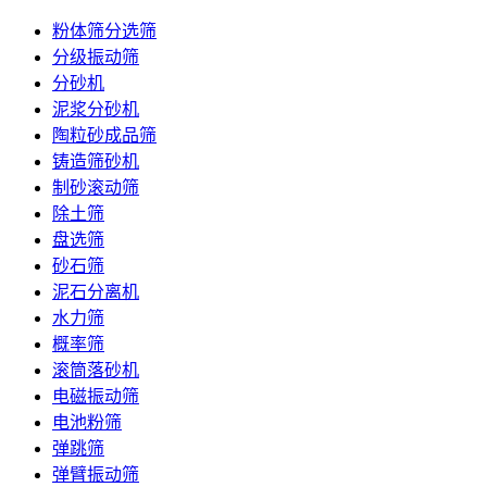
粉体筛分选筛
分级振动筛
分砂机
泥浆分砂机
陶粒砂成品筛
铸造筛砂机
制砂滚动筛
除土筛
盘选筛
砂石筛
泥石分离机
水力筛
概率筛
滚筒落砂机
电磁振动筛
电池粉筛
弹跳筛
弹臂振动筛