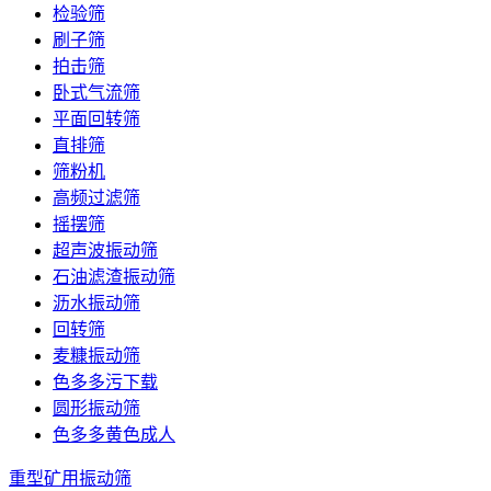
检验筛
刷子筛
拍击筛
卧式气流筛
平面回转筛
直排筛
筛粉机
高频过滤筛
摇摆筛
超声波振动筛
石油滤渣振动筛
沥水振动筛
回转筛
麦糠振动筛
色多多污下载
圆形振动筛
色多多黄色成人
重型矿用振动筛