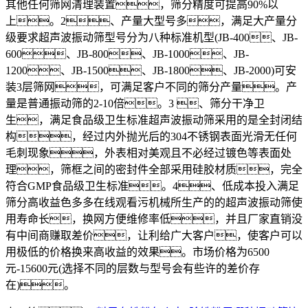
其他任何筛网清理装置，筛分精度可提高90%以
上。2、产量大型号多，满足大产量分
级要求超声波振动筛型号分为八种标准机型(JB-400、JB-
600、JB-800、JB-1000、JB-
1200、JB-1500、JB-1800、JB-2000)可安
装3层筛网，可满足客户不同的筛分产量。产
量是普通振动筛的2-10倍。3 、筛分干净卫
生，满足食品级卫生标准超声波振动筛采用的是全封闭结
构，经过内外抛光后的304不锈钢表面光滑无任何
毛刺现象，外表相对美观且不必经过镀色等表面处
理，筛框之间的密封件全部采用硅胶材质，完全
符合GMP食品级卫生标准。4、低成本投入满足
筛分高收益色多多在线观看污机械所生产的的超声波振动筛使
用寿命长，换网方便维修率低，并且厂家直销没
有中间商赚取差价，让利给广大客户，使客户可以
用极低的价格换来高收益的效果。市场价格为6500
元-15600元(选择不同的层数与型号会有些许的差价存
在)。