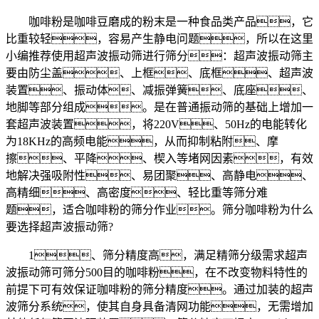
咖啡粉是咖啡豆磨成的粉末是一种食品类产品，它
比重较轻，容易产生静电问题，所以在这里
小编推荐使用超声波振动筛进行筛分：超声波振动筛主
要由防尘盖、上框、底框、超声波
装置、振动体、减振弹簧、底座、
地脚等部分组成。是在普通振动筛的基础上增加一
套超声波装置，将220V、50Hz的电能转化
为18KHz的高频电能，从而抑制粘附、摩
擦、平降、楔入等堵网因素，有效
地解决强吸附性、易团聚、高静电、
高精细、高密度、轻比重等筛分难
题，适合咖啡粉的筛分作业。筛分咖啡粉为什么
要选择超声波振动筛?
1、筛分精度高，满足精筛分级需求超声
波振动筛可筛分500目的咖啡粉，在不改变物料特性的
前提下可有效保证咖啡粉的筛分精度。通过加装的超声
波筛分系统，使其自身具备清网功能，无需增加