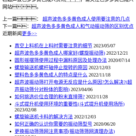
网站。
上一篇：
超声波色多多黄色成人使用要注意的几点
下一篇：
超声波色多多黄色成人和气动振动筛的区别优点
近期新闻
更多>>
真空上料机在上料时需要注意的细节
2023/05/07
超声波色多多黄色成人哪家好(螺旋振动筛)
2022/12/21
圆形摇摆筛使用过程中漏料原因及处理办法
2020/07/14
螺旋输送机螺杆轴停止旋转的原因
2022/12/03
塑料色多多黄色成人的特点是什么
2022/11/18
超声波振动筛打开电源无反应是什么原因?怎么解决?(超
声振动筛分对粉体的影响)
2023/04/06
如何挑选价位合理的粉末直排筛?
2022/11/28
斗式提升机使用环境的重要性(斗式提升机使用场所)
2023/02/08
螺旋输送机卡料的解决方法
2022/12/03
如何正确的认识你需要的振动筛型号
2020/06/20
更换振动筛筛网注意事项(振动筛筛网清理办法)