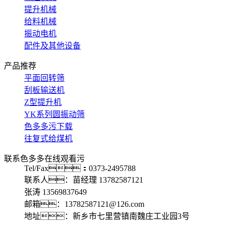
提升机械
给料机械
振动电机
配件及其他设备
产品推荐
平面回转筛
刮板输送机
Z型提升机
YK系列圆振动筛
色多多污下载
往复式给煤机
联系色多多在线观看污
Tel/Fax：0373-2495788
联系人：苗经理 13782587121
张涛 13569837649
邮箱：13782587121@126.com
地址：新乡市七里营镇南魏庄工业园3号