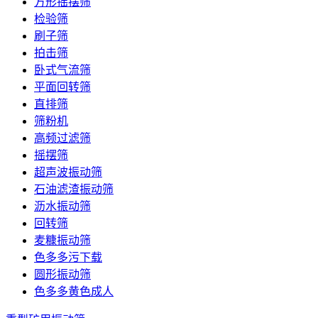
方形摇摆筛
检验筛
刷子筛
拍击筛
卧式气流筛
平面回转筛
直排筛
筛粉机
高频过滤筛
摇摆筛
超声波振动筛
石油滤渣振动筛
沥水振动筛
回转筛
麦糠振动筛
色多多污下载
圆形振动筛
色多多黄色成人