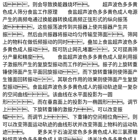
话，则会导致换能器烧坏。 超声波色多多黄
色成人筛分食盐工作原理 食盐超声波色多多黄色成人电源
产生的高频电通过换能器转换成高频正弦形式的纵向振荡
波，这些振荡波传到共振器上使共振器产生共
振，然后由共振器将振动均匀传输至筛面。筛网
上的物料在做低频振动的同时，叠加上食盐超声波色多
多黄色成人振动，既可防止网孔堵塞，又可提高筛
分产量和精度。 食盐超声波色多多黄色成人是利用振
子激振所产生的复旋型振动而工作的。振子的上旋转重
锤使筛面产生平面回旋振动，而下旋转重锤则使筛面产
生锥面回转振动，其联合作用的效果则使筛面产生复旋
型振动。食盐超声波色多多黄色成人的振动轨迹是一复杂
的空间曲线。该曲线在水平面投影为一圆
形，而在垂直面上的投影为一椭圆形。调节
上、下旋转重锤的激振力，可以改变振
幅。而调节上、下重锤的空间相位角，则
可以改变筛面运动轨迹的曲线形状并改变筛面上物料的运动轨
迹。 更多关于石油泥浆色多多黄色成人和三氯蔗糖
粉超声波色多多黄色成人资讯，请关注色多多黄色成人