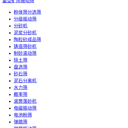
重型矿用振动筛
粉体筛分选筛
分级振动筛
分砂机
泥浆分砂机
陶粒砂成品筛
铸造筛砂机
制砂滚动筛
除土筛
盘选筛
砂石筛
泥石分离机
水力筛
概率筛
滚筒落砂机
电磁振动筛
电池粉筛
弹跳筛