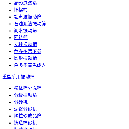
高频过滤筛
摇摆筛
超声波振动筛
石油滤渣振动筛
沥水振动筛
回转筛
麦糠振动筛
色多多污下载
圆形振动筛
色多多黄色成人
重型矿用振动筛
粉体筛分选筛
分级振动筛
分砂机
泥浆分砂机
陶粒砂成品筛
铸造筛砂机