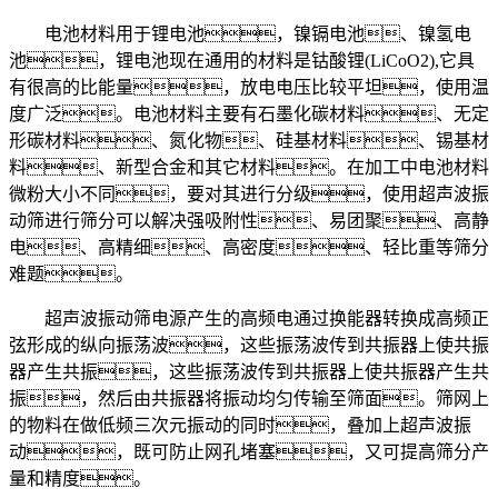
电池材料用于锂电池，镍镉电池、镍氢电
池，锂电池现在通用的材料是钴酸锂(LiCoO2),它具
有很高的比能量，放电电压比较平坦，使用温
度广泛。电池材料主要有石墨化碳材料、无定
形碳材料、氮化物、硅基材料、锡基材
料、新型合金和其它材料。在加工中电池材料
微粉大小不同，要对其进行分级，使用超声波振
动筛进行筛分可以解决强吸附性、易团聚、高静
电、高精细、高密度、轻比重等筛分
难题。
超声波振动筛电源产生的高频电通过换能器转换成高频正
弦形成的纵向振荡波，这些振荡波传到共振器上使共振
器产生共振，这些振荡波传到共振器上使共振器产生共
振，然后由共振器将振动均匀传输至筛面。筛网上
的物料在做低频三次元振动的同时，叠加上超声波振
动，既可防止网孔堵塞，又可提高筛分产
量和精度。