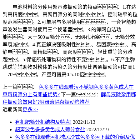
电池材料筛分使用超声波振动筛的特点：1.在达
到高精度、高网目筛分的同时，控制较窄的粒
度范围。2.可单层与多层使用，一套智能超
声波发生器同时使用三个换能器。3.的筛网自洁功
能：大于500目筛分，无网孔堵塞，无筛分效
率衰减。4.真正解决强吸附性、易团聚、高
静电、高精细、高密度、轻比重等筛分难
题。5.保证所处理物料的特性不变。6.不产生弹
跳球等辅助物对粉体的污染;7.筛分精度比普通振动筛可提高1
—70%，产量可提高0.5-10倍。
上一篇：
色多多在线观看污不锈钢色多多黄色成人在
草莓粉筛分上有哪些优势?
下一篇：
酵母液除杂用哪
种振动筛效果好?酵母液除杂振动筛推荐
近期新闻
更多>>
有机肥筛分机结构及特点!
2022/11/13
超声波色多多黄色成人筛分食盐
2022/12/19
色多多在线观看污机械风冷式色多多污下载的介绍及优