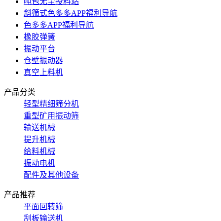
吨包无尘投料站
斜筛式色多多APP福利导航
色多多APP福利导航
橡胶弹簧
振动平台
仓壁振动器
真空上料机
产品分类
轻型精细筛分机
重型矿用振动筛
输送机械
提升机械
给料机械
振动电机
配件及其他设备
产品推荐
平面回转筛
刮板输送机