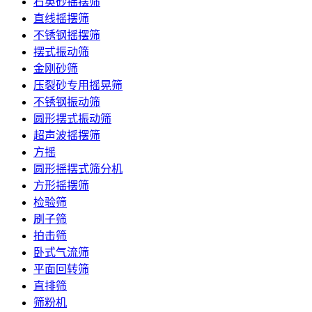
石英砂摇摆筛
直线摇摆筛
不锈钢摇摆筛
摆式振动筛
金刚砂筛
压裂砂专用摇晃筛
不锈钢振动筛
圆形摆式振动筛
超声波摇摆筛
方摇
圆形摇摆式筛分机
方形摇摆筛
检验筛
刷子筛
拍击筛
卧式气流筛
平面回转筛
直排筛
筛粉机