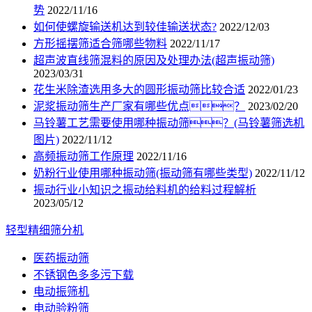
势
2022/11/16
如何使螺旋输送机达到较佳输送状态?
2022/12/03
方形摇摆筛适合筛哪些物料
2022/11/17
超声波直线筛混料的原因及处理办法(超声振动筛)
2023/03/31
花生米除渣选用多大的圆形振动筛比较合适
2022/01/23
泥浆振动筛生产厂家有哪些优点？
2023/02/20
马铃薯工艺需要使用哪种振动筛？(马铃薯筛选机
图片)
2022/11/12
高频振动筛工作原理
2022/11/16
奶粉行业使用哪种振动筛(振动筛有哪些类型)
2022/11/12
振动行业小知识之振动给料机的给料过程解析
2023/05/12
轻型精细筛分机
医药振动筛
不锈钢色多多污下载
电动振筛机
电动验粉筛