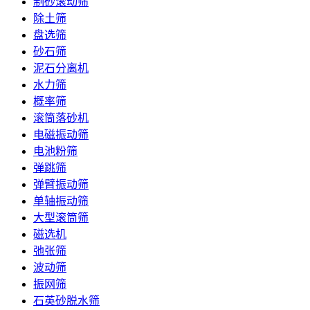
制砂滚动筛
除土筛
盘选筛
砂石筛
泥石分离机
水力筛
概率筛
滚筒落砂机
电磁振动筛
电池粉筛
弹跳筛
弹臂振动筛
单轴振动筛
大型滚筒筛
磁选机
弛张筛
波动筛
振网筛
石英砂脱水筛