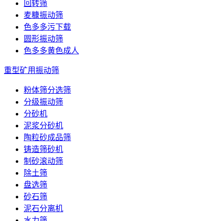
回转筛
麦糠振动筛
色多多污下载
圆形振动筛
色多多黄色成人
重型矿用振动筛
粉体筛分选筛
分级振动筛
分砂机
泥浆分砂机
陶粒砂成品筛
铸造筛砂机
制砂滚动筛
除土筛
盘选筛
砂石筛
泥石分离机
水力筛