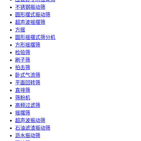
不锈钢振动筛
圆形摆式振动筛
超声波摇摆筛
方摇
圆形摇摆式筛分机
方形摇摆筛
检验筛
刷子筛
拍击筛
卧式气流筛
平面回转筛
直排筛
筛粉机
高频过滤筛
摇摆筛
超声波振动筛
石油滤渣振动筛
沥水振动筛