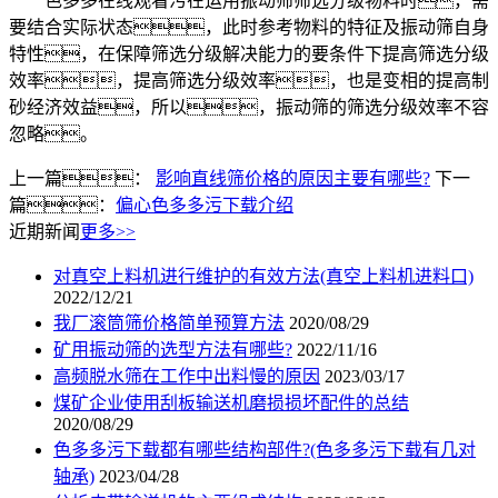
色多多在线观看污在运用振动筛筛选分级物料时，需
要结合实际状态，此时参考物料的特征及振动筛自身
特性，在保障筛选分级解决能力的要条件下提高筛选分级
效率，提高筛选分级效率，也是变相的提高制
砂经济效益，所以，振动筛的筛选分级效率不容
忽略。
上一篇：
影响直线筛价格的原因主要有哪些?
下一
篇：
偏心色多多污下载介绍
近期新闻
更多>>
对真空上料机进行维护的有效方法(真空上料机进料口)
2022/12/21
我厂滚筒筛价格简单预算方法
2020/08/29
矿用振动筛的选型方法有哪些?
2022/11/16
高频脱水筛在工作中出料慢的原因
2023/03/17
煤矿企业使用刮板输送机磨损损坏配件的总结
2020/08/29
色多多污下载都有哪些结构部件?(色多多污下载有几对
轴承)
2023/04/28