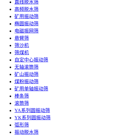
直线脱水筛
高频脱水筛
矿用振动筛
椭圆振动筛
电磁振网筛
悬臂筛
筛沙机
筛煤机
自定中心振动筛
无轴滚筒筛
矿山振动筛
煤粉振动筛
矿用单轴振动筛
棒条筛
滚筒筛
YA系列圆振动筛
YK系列圆振动筛
弧形筛
振动脱水筛