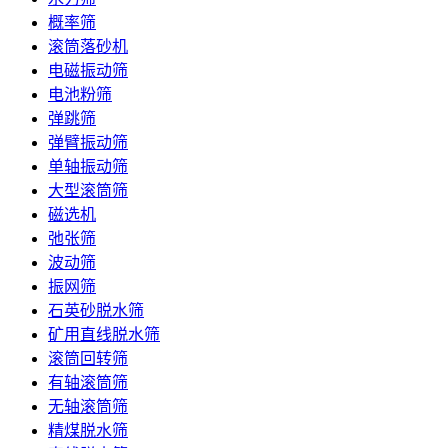
概率筛
滚筒落砂机
电磁振动筛
电池粉筛
弹跳筛
弹臂振动筛
单轴振动筛
大型滚筒筛
磁选机
弛张筛
波动筛
振网筛
石英砂脱水筛
矿用直线脱水筛
滚筒回转筛
有轴滚筒筛
无轴滚筒筛
精煤脱水筛