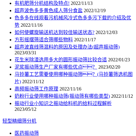
有机肥筛分机结构及特点!
2022/11/13
超声波色多多黄色成人筛分食盐
2022/12/19
色多多在线观看污机械风冷式色多多污下载的介绍及优
势
2022/11/16
如何使螺旋输送机达到较佳输送状态?
2022/12/03
方形摇摆筛适合筛哪些物料
2022/11/17
超声波直线筛混料的原因及处理办法(超声振动筛)
2023/03/31
花生米除渣选用多大的圆形振动筛比较合适
2022/01/23
泥浆振动筛生产厂家有哪些优点？
2023/02/20
马铃薯工艺需要使用哪种振动筛？(马铃薯筛选机图
片)
2022/11/12
高频振动筛工作原理
2022/11/16
奶粉行业使用哪种振动筛(振动筛有哪些类型)
2022/11/12
振动行业小知识之振动给料机的给料过程解析
2023/05/12
轻型精细筛分机
医药振动筛