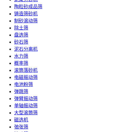
陶粒砂成品筛
铸造筛砂机
制砂滚动筛
除土筛
盘选筛
砂石筛
泥石分离机
水力筛
概率筛
滚筒落砂机
电磁振动筛
电池粉筛
弹跳筛
弹臂振动筛
单轴振动筛
大型滚筒筛
磁选机
弛张筛