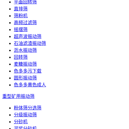
平面回转筛
直排筛
筛粉机
高频过滤筛
摇摆筛
超声波振动筛
石油滤渣振动筛
沥水振动筛
回转筛
麦糠振动筛
色多多污下载
圆形振动筛
色多多黄色成人
重型矿用振动筛
粉体筛分选筛
分级振动筛
分砂机
泥浆分砂机