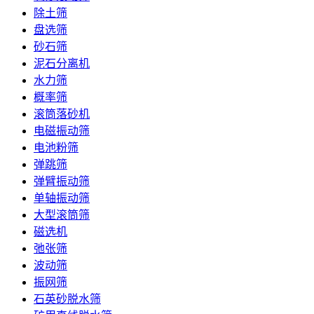
除土筛
盘选筛
砂石筛
泥石分离机
水力筛
概率筛
滚筒落砂机
电磁振动筛
电池粉筛
弹跳筛
弹臂振动筛
单轴振动筛
大型滚筒筛
磁选机
弛张筛
波动筛
振网筛
石英砂脱水筛