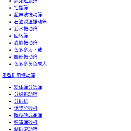
高频过滤筛
摇摆筛
超声波振动筛
石油滤渣振动筛
沥水振动筛
回转筛
麦糠振动筛
色多多污下载
圆形振动筛
色多多黄色成人
重型矿用振动筛
粉体筛分选筛
分级振动筛
分砂机
泥浆分砂机
陶粒砂成品筛
铸造筛砂机
制砂滚动筛