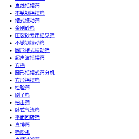
直线摇摆筛
不锈钢摇摆筛
摆式振动筛
金刚砂筛
压裂砂专用摇晃筛
不锈钢振动筛
圆形摆式振动筛
超声波摇摆筛
方摇
圆形摇摆式筛分机
方形摇摆筛
检验筛
刷子筛
拍击筛
卧式气流筛
平面回转筛
直排筛
筛粉机