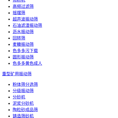
筛粉机
高频过滤筛
摇摆筛
超声波振动筛
石油滤渣振动筛
沥水振动筛
回转筛
麦糠振动筛
色多多污下载
圆形振动筛
色多多黄色成人
重型矿用振动筛
粉体筛分选筛
分级振动筛
分砂机
泥浆分砂机
陶粒砂成品筛
铸造筛砂机