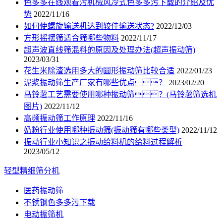
色多多在线观看污机械风冷式色多多污下载的介绍及优
势
2022/11/16
如何使螺旋输送机达到较佳输送状态?
2022/12/03
方形摇摆筛适合筛哪些物料
2022/11/17
超声波直线筛混料的原因及处理办法(超声振动筛)
2023/03/31
花生米除渣选用多大的圆形振动筛比较合适
2022/01/23
泥浆振动筛生产厂家有哪些优点？
2023/02/20
马铃薯工艺需要使用哪种振动筛？(马铃薯筛选机
图片)
2022/11/12
高频振动筛工作原理
2022/11/16
奶粉行业使用哪种振动筛(振动筛有哪些类型)
2022/11/12
振动行业小知识之振动给料机的给料过程解析
2023/05/12
轻型精细筛分机
医药振动筛
不锈钢色多多污下载
电动振筛机