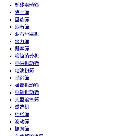
制砂滚动筛
除土筛
盘选筛
砂石筛
泥石分离机
水力筛
概率筛
滚筒落砂机
电磁振动筛
电池粉筛
弹跳筛
弹臂振动筛
单轴振动筛
大型滚筒筛
磁选机
弛张筛
波动筛
振网筛