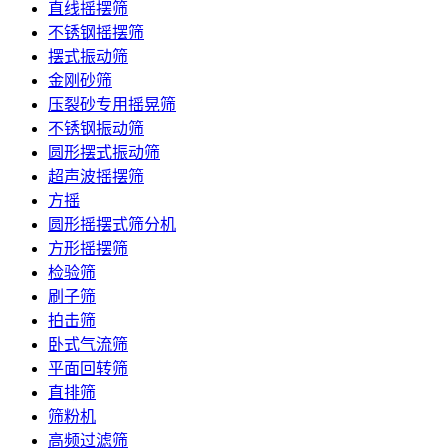
直线摇摆筛
不锈钢摇摆筛
摆式振动筛
金刚砂筛
压裂砂专用摇晃筛
不锈钢振动筛
圆形摆式振动筛
超声波摇摆筛
方摇
圆形摇摆式筛分机
方形摇摆筛
检验筛
刷子筛
拍击筛
卧式气流筛
平面回转筛
直排筛
筛粉机
高频过滤筛