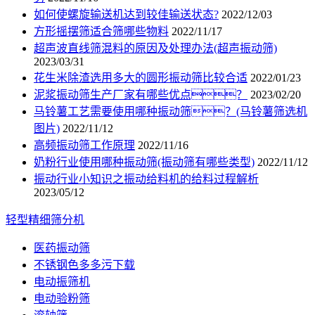
如何使螺旋输送机达到较佳输送状态?
2022/12/03
方形摇摆筛适合筛哪些物料
2022/11/17
超声波直线筛混料的原因及处理办法(超声振动筛)
2023/03/31
花生米除渣选用多大的圆形振动筛比较合适
2022/01/23
泥浆振动筛生产厂家有哪些优点？
2023/02/20
马铃薯工艺需要使用哪种振动筛？(马铃薯筛选机
图片)
2022/11/12
高频振动筛工作原理
2022/11/16
奶粉行业使用哪种振动筛(振动筛有哪些类型)
2022/11/12
振动行业小知识之振动给料机的给料过程解析
2023/05/12
轻型精细筛分机
医药振动筛
不锈钢色多多污下载
电动振筛机
电动验粉筛