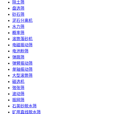
除土筛
盘选筛
砂石筛
泥石分离机
水力筛
概率筛
滚筒落砂机
电磁振动筛
电池粉筛
弹跳筛
弹臂振动筛
单轴振动筛
大型滚筒筛
磁选机
弛张筛
波动筛
振网筛
石英砂脱水筛
矿用直线脱水筛