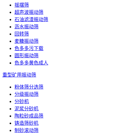
摇摆筛
超声波振动筛
石油滤渣振动筛
沥水振动筛
回转筛
麦糠振动筛
色多多污下载
圆形振动筛
色多多黄色成人
重型矿用振动筛
粉体筛分选筛
分级振动筛
分砂机
泥浆分砂机
陶粒砂成品筛
铸造筛砂机
制砂滚动筛