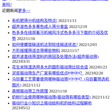
来吗?
近期新闻
更多>>
有机肥筛分机结构及特点!
2022/11/13
超声波色多多黄色成人筛分食盐
2022/12/19
色多多在线观看污机械风冷式色多多污下载的介绍及优
势
2022/11/16
如何使螺旋输送机达到较佳输送状态?
2022/12/03
方形摇摆筛适合筛哪些物料
2022/11/17
超声波直线筛混料的原因及处理办法(超声振动筛)
2023/03/31
花生米除渣选用多大的圆形振动筛比较合适
2022/01/23
泥浆振动筛生产厂家有哪些优点？
2023/02/20
马铃薯工艺需要使用哪种振动筛？(马铃薯筛选机
图片)
2022/11/12
高频振动筛工作原理
2022/11/16
奶粉行业使用哪种振动筛(振动筛有哪些类型)
2022/11/12
振动行业小知识之振动给料机的给料过程解析
2023/05/12