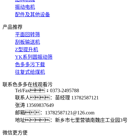
振动电机
配件及其他设备
产品推荐
平面回转筛
刮板输送机
Z型提升机
YK系列圆振动筛
色多多污下载
往复式给煤机
联系色多多在线观看污
Tel/Fax：0373-2495788
联系人：苗经理 13782587121
张涛 13569837649
邮箱：13782587121@126.com
地址：新乡市七里营镇南魏庄工业园3号
微信更方便