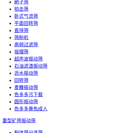
刷子筛
拍击筛
卧式气流筛
平面回转筛
直排筛
筛粉机
高频过滤筛
摇摆筛
超声波振动筛
石油滤渣振动筛
沥水振动筛
回转筛
麦糠振动筛
色多多污下载
圆形振动筛
色多多黄色成人
重型矿用振动筛
粉体筛分选筛