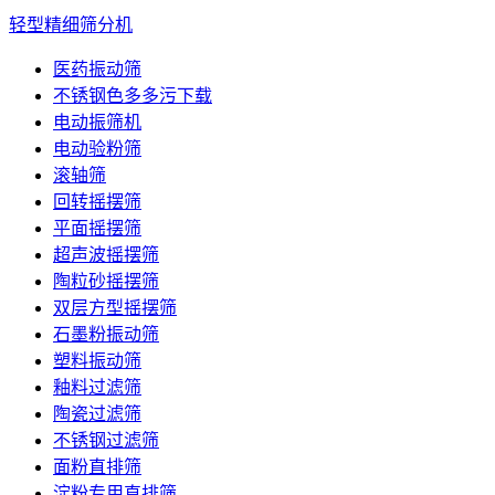
轻型精细筛分机
医药振动筛
不锈钢色多多污下载
电动振筛机
电动验粉筛
滚轴筛
回转摇摆筛
平面摇摆筛
超声波摇摆筛
陶粒砂摇摆筛
双层方型摇摆筛
石墨粉振动筛
塑料振动筛
釉料过滤筛
陶瓷过滤筛
不锈钢过滤筛
面粉直排筛
淀粉专用直排筛