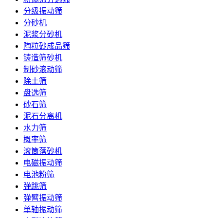
分级振动筛
分砂机
泥浆分砂机
陶粒砂成品筛
铸造筛砂机
制砂滚动筛
除土筛
盘选筛
砂石筛
泥石分离机
水力筛
概率筛
滚筒落砂机
电磁振动筛
电池粉筛
弹跳筛
弹臂振动筛
单轴振动筛