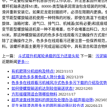
中，一定要检查螺杆机各部分的工作状态，并注意紧固件是否
螺杆机轴承选择M1类。80000-类型轴承润滑油包含组装的时候
滑并重新安装它。如果尼龙密封圈损坏，必须在限期内更换。
变节距型螺旋输送机使用一种特殊的衬板，即使在高温下也能
旋体、油箱衬套、进气口、排气口、机械盖(如有必要)和底座
变节距型螺旋输送机是一种不易堵塞，也不会堵塞出料口，允许
60米。那这种螺旋输送机的色多多在线观看污正确操作方式是
除了正确操作之外，色多多在线观看污还要注意一些保养规范
料。该螺杆表面主要用于完成运输过程中，具有混合和混合物
上一篇：
斗式提升机尾轮承载的压力还是头轮
下一篇：
污泥输
近期新闻
更多>>
有机肥筛分机结构及特点!
2022/11/13
超声波色多多黄色成人筛分食盐
2022/12/19
色多多在线观看污机械风冷式色多多污下载的介绍及优势
如何使螺旋输送机达到较佳输送状态?
2022/12/03
方形摇摆筛适合筛哪些物料
2022/11/17
超声波直线筛混料的原因及处理办法(超声振动筛)
2023/0
花生米除渣选用多大的圆形振动筛比较合适
2022/01/23