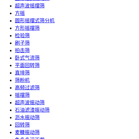
超声波摇摆筛
方摇
圆形摇摆式筛分机
方形摇摆筛
检验筛
刷子筛
拍击筛
卧式气流筛
平面回转筛
直排筛
筛粉机
高频过滤筛
摇摆筛
超声波振动筛
石油滤渣振动筛
沥水振动筛
回转筛
麦糠振动筛