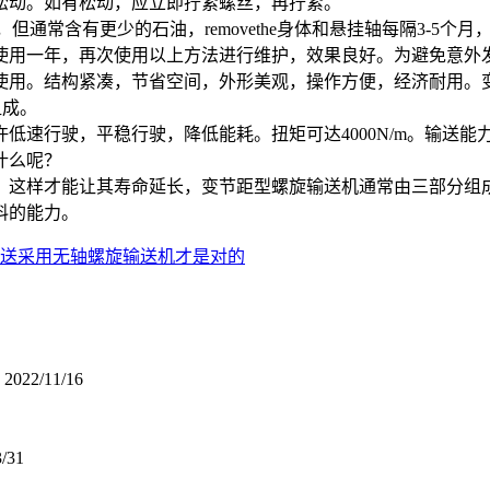
松动。如有松动，应立即拧紧螺丝，再拧紧。
，但通常含有更少的石油，removethe身体和悬挂轴每隔3-5个
使用一年，再次使用以上方法进行维护，效果良好。为避免意外
使用。结构紧凑，节省空间，外形美观，操作方便，经济耐用。
组成。
低速行驶，平稳行驶，降低能耗。扭矩可达4000N/m。输送能
什么呢？
，这样才能让其寿命延长，变节距型螺旋输送机通常由三部分组成
料的能力。
送采用无轴螺旋输送机才是对的
2022/11/16
3/31