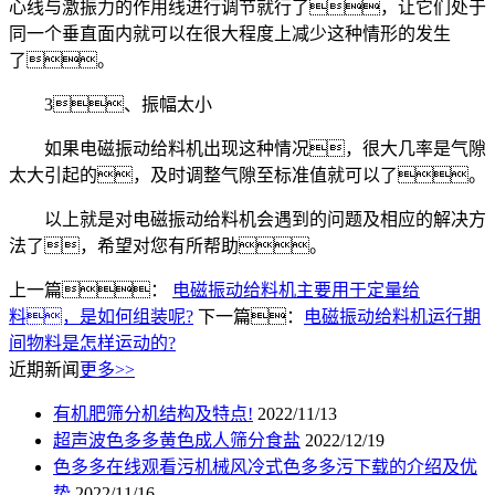
心线与激振力的作用线进行调节就行了，让它们处于
同一个垂直面内就可以在很大程度上减少这种情形的发生
了。
3、振幅太小
如果电磁振动给料机出现这种情况，很大几率是气隙
太大引起的，及时调整气隙至标准值就可以了。
以上就是对电磁振动给料机会遇到的问题及相应的解决方
法了，希望对您有所帮助。
上一篇：
电磁振动给料机主要用于定量给
料，是如何组装呢?
下一篇：
电磁振动给料机运行期
间物料是怎样运动的?
近期新闻
更多>>
有机肥筛分机结构及特点!
2022/11/13
超声波色多多黄色成人筛分食盐
2022/12/19
色多多在线观看污机械风冷式色多多污下载的介绍及优
势
2022/11/16