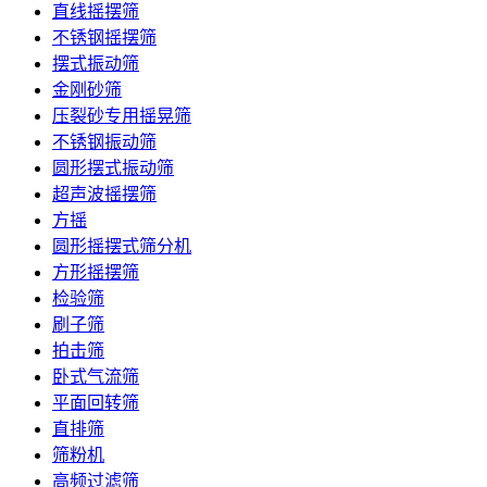
直线摇摆筛
不锈钢摇摆筛
摆式振动筛
金刚砂筛
压裂砂专用摇晃筛
不锈钢振动筛
圆形摆式振动筛
超声波摇摆筛
方摇
圆形摇摆式筛分机
方形摇摆筛
检验筛
刷子筛
拍击筛
卧式气流筛
平面回转筛
直排筛
筛粉机
高频过滤筛