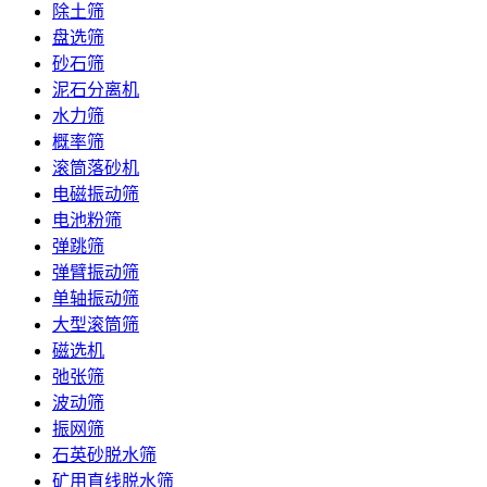
除土筛
盘选筛
砂石筛
泥石分离机
水力筛
概率筛
滚筒落砂机
电磁振动筛
电池粉筛
弹跳筛
弹臂振动筛
单轴振动筛
大型滚筒筛
磁选机
弛张筛
波动筛
振网筛
石英砂脱水筛
矿用直线脱水筛