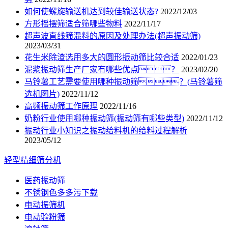
如何使螺旋输送机达到较佳输送状态?
2022/12/03
方形摇摆筛适合筛哪些物料
2022/11/17
超声波直线筛混料的原因及处理办法(超声振动筛)
2023/03/31
花生米除渣选用多大的圆形振动筛比较合适
2022/01/23
泥浆振动筛生产厂家有哪些优点？
2023/02/20
马铃薯工艺需要使用哪种振动筛？(马铃薯筛
选机图片)
2022/11/12
高频振动筛工作原理
2022/11/16
奶粉行业使用哪种振动筛(振动筛有哪些类型)
2022/11/12
振动行业小知识之振动给料机的给料过程解析
2023/05/12
轻型精细筛分机
医药振动筛
不锈钢色多多污下载
电动振筛机
电动验粉筛