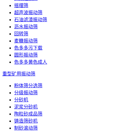
摇摆筛
超声波振动筛
石油滤渣振动筛
沥水振动筛
回转筛
麦糠振动筛
色多多污下载
圆形振动筛
色多多黄色成人
重型矿用振动筛
粉体筛分选筛
分级振动筛
分砂机
泥浆分砂机
陶粒砂成品筛
铸造筛砂机
制砂滚动筛