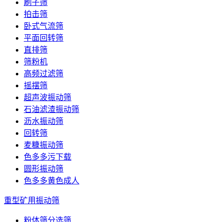
刷子筛
拍击筛
卧式气流筛
平面回转筛
直排筛
筛粉机
高频过滤筛
摇摆筛
超声波振动筛
石油滤渣振动筛
沥水振动筛
回转筛
麦糠振动筛
色多多污下载
圆形振动筛
色多多黄色成人
重型矿用振动筛
粉体筛分选筛