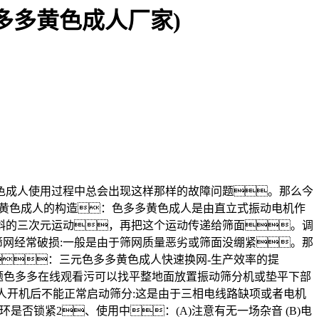
多多黄色成人厂家)
成人使用过程中总会出现这样那样的故障问题。那么今
多黄色成人的构造：色多多黄色成人是由直立式振动电机作
斜的三次元运动，再把这个运动传递给筛面。调
筛网经常破损:一般是由于筛网质量恶劣或筛面没绷紧。那
：三元色多多黄色成人快速换网-生产效率的提
题色多多在线观看污可以找平整地面放置振动筛分机或垫平下部
人开机后不能正常启动筛分:这是由于三相电线路缺项或者电机
是否锁紧2、使用中：(A)注意有无一场杂音 (B)电