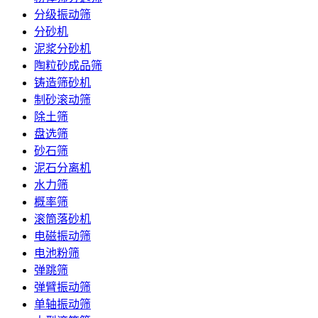
分级振动筛
分砂机
泥浆分砂机
陶粒砂成品筛
铸造筛砂机
制砂滚动筛
除土筛
盘选筛
砂石筛
泥石分离机
水力筛
概率筛
滚筒落砂机
电磁振动筛
电池粉筛
弹跳筛
弹臂振动筛
单轴振动筛