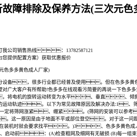
故障排除及保养方法(三次元色
打我公司销售热线：
13782587121
为您提供配置方案）
获取优惠报价
色多多黄色成人厂家)
设备，很多行业都已经普及使用。但在色多多黄色
望对广大客户有所帮助!色多多在线观看污简要的再说一下色多
，将电机的旋转运动转变为水平、垂直、倾
运动轨迹。以下为常见故障原因及解决办法:1、
网时一定将筛网涨紧、绷紧。(筛网的安装可以参考
。这一原因是由于地面不平或部位登空。对于这一问
在装机时就会要求找平。)3、色多多黄色成
动前：(A)检查粗网及细网有无破损 (B)每一组束环