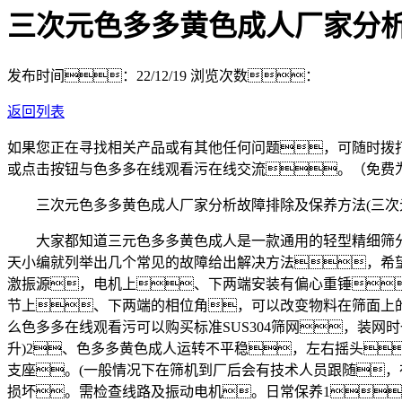
三次元色多多黄色成人厂家分析
发布时间：22/12/19
浏览次数：
返回列表
如果您正在寻找相关产品或有其他任何问题，可随时拨
或点击按钮与色多多在线观看污在线交流。（免费
三次元色多多黄色成人厂家分析故障排除及保养方法(三次元
大家都知道三元色多多黄色成人是一款通用的轻型精细筛分
天小编就列举出几个常见的故障给出解决方法，希
激振源，电机上、下两端安装有偏心重锤
节上、下两端的相位角，可以改变物料在筛面上的
么色多多在线观看污可以购买标准SUS304筛网，装
升)2、色多多黄色成人运转不平稳，左右摇头
支座。(一般情况下在筛机到厂后会有技术人员跟随，
损坏。需检查线路及振动电机。日常保养1、启