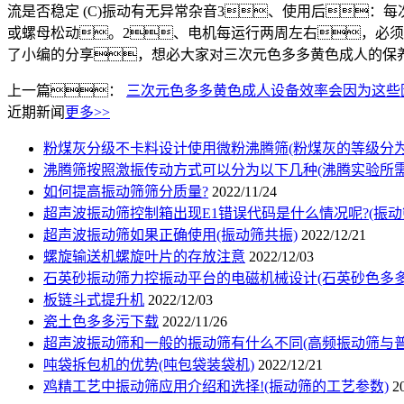
流是否稳定 (C)振动有无异常杂音3、使用后
或螺母松动。2、电机每运行两周左右，必须补
了小编的分享，想必大家对三次元色多多黄色成人的保
上一篇：
三次元色多多黄色成人设备效率会因为这些因
近期新闻
更多>>
粉煤灰分级不卡料设计使用微粉沸腾筛(粉煤灰的等级分为
沸腾筛按照激振传动方式可以分为以下几种(沸腾实验所需
如何提高振动筛筛分质量?
2022/11/24
超声波振动筛控制箱出现E1错误代码是什么情况呢?(振
超声波振动筛如果正确使用(振动筛共振)
2022/12/21
螺旋输送机螺旋叶片的存放注意
2022/12/03
石英砂振动筛力控振动平台的电磁机械设计(石英砂色多多
板链斗式提升机
2022/12/03
瓷土色多多污下载
2022/11/26
超声波振动筛和一般的振动筛有什么不同(高频振动筛与普
吨袋拆包机的优势(吨包袋装袋机)
2022/12/21
鸡精工艺中振动筛应用介绍和选择!(振动筛的工艺参数)
2