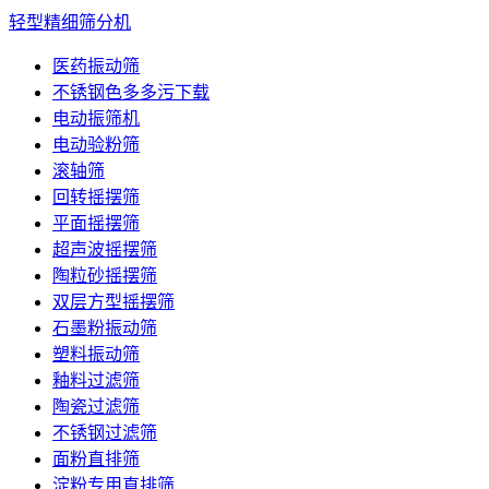
轻型精细筛分机
医药振动筛
不锈钢色多多污下载
电动振筛机
电动验粉筛
滚轴筛
回转摇摆筛
平面摇摆筛
超声波摇摆筛
陶粒砂摇摆筛
双层方型摇摆筛
石墨粉振动筛
塑料振动筛
釉料过滤筛
陶瓷过滤筛
不锈钢过滤筛
面粉直排筛
淀粉专用直排筛