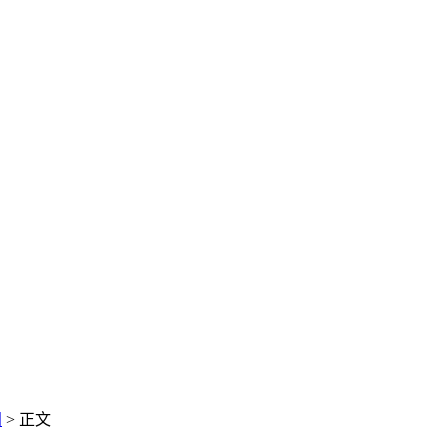
闻
> 正文