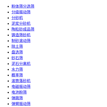
粉体筛分选筛
分级振动筛
分砂机
泥浆分砂机
陶粒砂成品筛
铸造筛砂机
制砂滚动筛
除土筛
盘选筛
砂石筛
泥石分离机
水力筛
概率筛
滚筒落砂机
电磁振动筛
电池粉筛
弹跳筛
弹臂振动筛