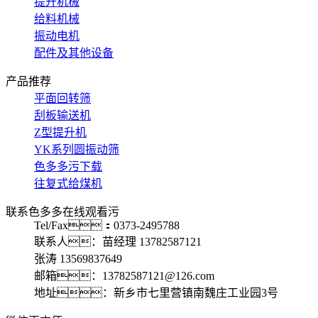
提升机械
给料机械
振动电机
配件及其他设备
产品推荐
平面回转筛
刮板输送机
Z型提升机
YK系列圆振动筛
色多多污下载
往复式给煤机
联系色多多在线观看污
Tel/Fax：0373-2495788
联系人：苗经理 13782587121
张涛 13569837649
邮箱：13782587121@126.com
地址：新乡市七里营镇南魏庄工业园3号