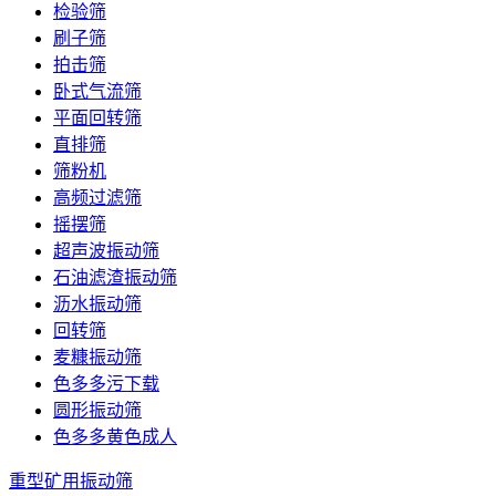
检验筛
刷子筛
拍击筛
卧式气流筛
平面回转筛
直排筛
筛粉机
高频过滤筛
摇摆筛
超声波振动筛
石油滤渣振动筛
沥水振动筛
回转筛
麦糠振动筛
色多多污下载
圆形振动筛
色多多黄色成人
重型矿用振动筛