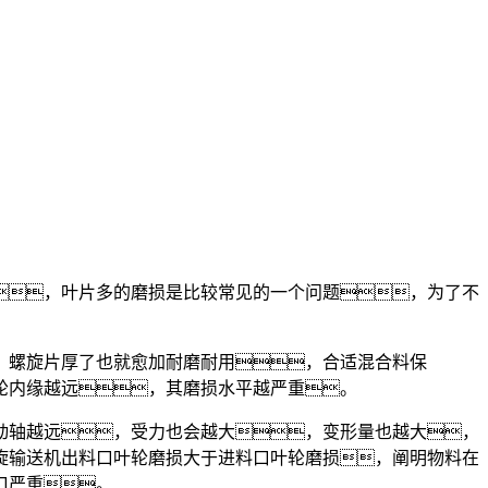
，叶片多的磨损是比较常见的一个问题，为了不
螺旋片厚了也就愈加耐磨耐用，合适混合料保
轮内缘越远，其磨损水平越严重。
轴越远，受力也会越大，变形量也越大，
旋输送机出料口叶轮磨损大于进料口叶轮磨损，阐明物料在
口严重。