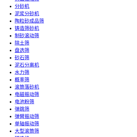
分砂机
泥浆分砂机
陶粒砂成品筛
铸造筛砂机
制砂滚动筛
除土筛
盘选筛
砂石筛
泥石分离机
水力筛
概率筛
滚筒落砂机
电磁振动筛
电池粉筛
弹跳筛
弹臂振动筛
单轴振动筛
大型滚筒筛