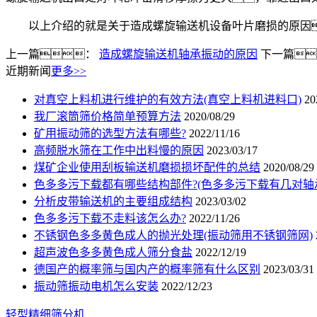
以上介绍的就是关于造成螺旋输送机设备叶片磨损的原因
上一篇：
造成螺旋输送机轴承振动的原因
下一篇
近期新闻
更多>>
对真空上料机进行维护的有效方法(真空上料机进料口)
20
我厂滚筒筛价格简单预算方法
2020/08/29
矿用振动筛的选型方法有哪些?
2022/11/16
高频脱水筛在工作中出料慢的原因
2023/03/17
煤矿企业使用刮板输送机磨损损坏配件的总结
2020/08/29
色多多污下载都有哪些结构部件?(色多多污下载有几对轴
分析皮带输送机的主要组成结构
2023/03/02
色多多污下载不走料该怎么办?
2022/11/26
不锈钢色多多黄色成人的抛光处理(振动筛用不锈钢筛网)
超声波色多多黄色成人筛分食盐
2022/12/19
德国产的概率筛与国内产的概率筛有什么区别
2023/03/31
振动筛振动电机怎么安装
2022/12/23
轻型精细筛分机