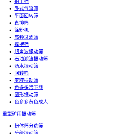
拍击筛
卧式气流筛
平面回转筛
直排筛
筛粉机
高频过滤筛
摇摆筛
超声波振动筛
石油滤渣振动筛
沥水振动筛
回转筛
麦糠振动筛
色多多污下载
圆形振动筛
色多多黄色成人
重型矿用振动筛
粉体筛分选筛
分级振动筛