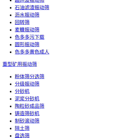
超声波振动筛
石油滤渣振动筛
沥水振动筛
回转筛
麦糠振动筛
色多多污下载
圆形振动筛
色多多黄色成人
重型矿用振动筛
粉体筛分选筛
分级振动筛
分砂机
泥浆分砂机
陶粒砂成品筛
铸造筛砂机
制砂滚动筛
除土筛
盘选筛