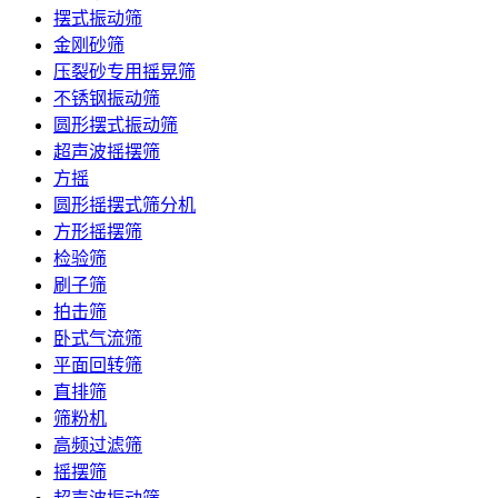
摆式振动筛
金刚砂筛
压裂砂专用摇晃筛
不锈钢振动筛
圆形摆式振动筛
超声波摇摆筛
方摇
圆形摇摆式筛分机
方形摇摆筛
检验筛
刷子筛
拍击筛
卧式气流筛
平面回转筛
直排筛
筛粉机
高频过滤筛
摇摆筛