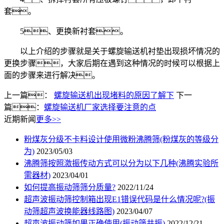
套。
5、更换新衬套。
以上介绍的步骤就是关于螺旋输送机衬垫出现损坏情况的
更换步骤，大家后期在遇到这种情况的时候可以根据上
面的步骤来进行解决。
上一篇：
螺旋输送机出现堵料的原因了解下
下一
篇：
螺旋输送机厂家选择要注意的点
近期新闻
更多>>
粉煤灰分级不卡料设计使用微粉沸腾筛(粉煤灰的等级分
为)
2023/05/03
沸腾筛按照激振传动方式可以分为以下几种(沸腾实验所
需器材)
2023/04/01
如何提高振动筛筛分质量?
2022/11/24
超声波振动筛控制箱出现E1错误代码是什么情况呢?(振
动筛超声波换能器线路图)
2023/04/07
超声波振动筛如果正确使用(振动筛共振)
2022/12/21