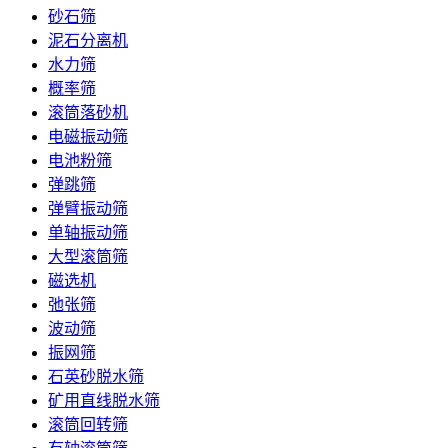
砂石筛
泥石分离机
水力筛
概率筛
滚筒落砂机
电磁振动筛
电池粉筛
弹跳筛
弹臂振动筛
单轴振动筛
大型滚筒筛
磁选机
弛张筛
波动筛
振网筛
石英砂脱水筛
矿用直线脱水筛
滚筒回转筛