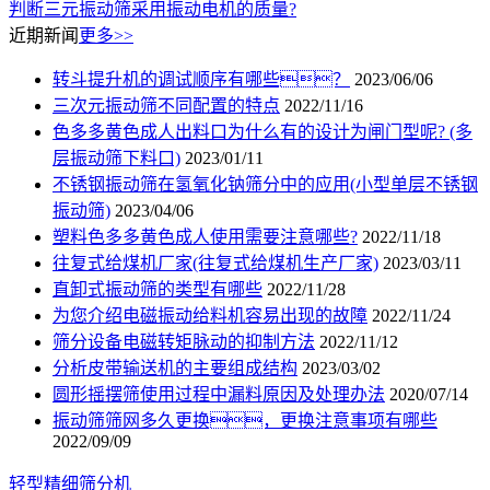
判断三元振动筛采用振动电机的质量?
近期新闻
更多>>
转斗提升机的调试顺序有哪些？
2023/06/06
三次元振动筛不同配置的特点
2022/11/16
色多多黄色成人出料口为什么有的设计为闸门型呢? (多
层振动筛下料口)
2023/01/11
不锈钢振动筛在氢氧化钠筛分中的应用(小型单层不锈钢
振动筛)
2023/04/06
塑料色多多黄色成人使用需要注意哪些?
2022/11/18
往复式给煤机厂家(往复式给煤机生产厂家)
2023/03/11
直卸式振动筛的类型有哪些
2022/11/28
为您介绍电磁振动给料机容易出现的故障
2022/11/24
筛分设备电磁转矩脉动的抑制方法
2022/11/12
分析皮带输送机的主要组成结构
2023/03/02
圆形摇摆筛使用过程中漏料原因及处理办法
2020/07/14
振动筛筛网多久更换，更换注意事项有哪些
2022/09/09
轻型精细筛分机