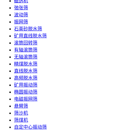
磁选机
弛张筛
波动筛
振网筛
石英砂脱水筛
矿用直线脱水筛
滚筒回转筛
有轴滚筒筛
无轴滚筒筛
精煤脱水筛
直线脱水筛
高频脱水筛
矿用振动筛
椭圆振动筛
电磁振网筛
悬臂筛
筛沙机
筛煤机
自定中心振动筛