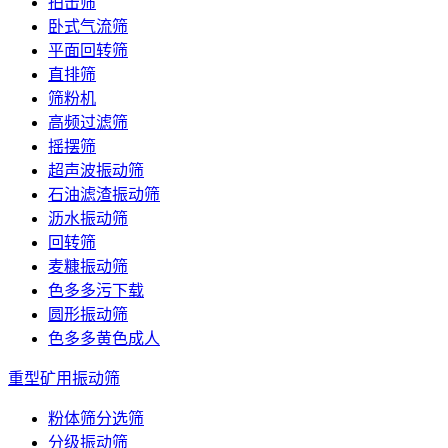
拍击筛
卧式气流筛
平面回转筛
直排筛
筛粉机
高频过滤筛
摇摆筛
超声波振动筛
石油滤渣振动筛
沥水振动筛
回转筛
麦糠振动筛
色多多污下载
圆形振动筛
色多多黄色成人
重型矿用振动筛
粉体筛分选筛
分级振动筛