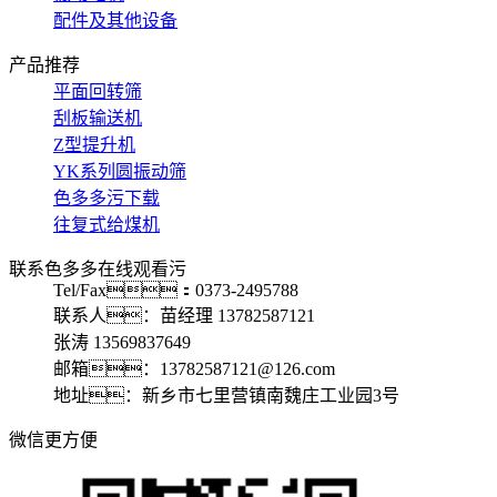
配件及其他设备
产品推荐
平面回转筛
刮板输送机
Z型提升机
YK系列圆振动筛
色多多污下载
往复式给煤机
联系色多多在线观看污
Tel/Fax：0373-2495788
联系人：苗经理 13782587121
张涛 13569837649
邮箱：13782587121@126.com
地址：新乡市七里营镇南魏庄工业园3号
微信更方便