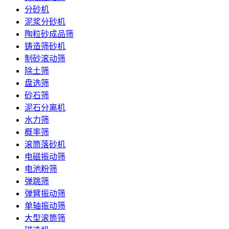
分砂机
泥浆分砂机
陶粒砂成品筛
铸造筛砂机
制砂滚动筛
除土筛
盘选筛
砂石筛
泥石分离机
水力筛
概率筛
滚筒落砂机
电磁振动筛
电池粉筛
弹跳筛
弹臂振动筛
单轴振动筛
大型滚筒筛