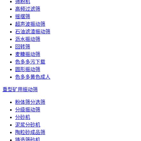
筛粉机
高频过滤筛
摇摆筛
超声波振动筛
石油滤渣振动筛
沥水振动筛
回转筛
麦糠振动筛
色多多污下载
圆形振动筛
色多多黄色成人
重型矿用振动筛
粉体筛分选筛
分级振动筛
分砂机
泥浆分砂机
陶粒砂成品筛
铸造筛砂机