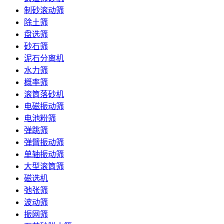
制砂滚动筛
除土筛
盘选筛
砂石筛
泥石分离机
水力筛
概率筛
滚筒落砂机
电磁振动筛
电池粉筛
弹跳筛
弹臂振动筛
单轴振动筛
大型滚筒筛
磁选机
弛张筛
波动筛
振网筛